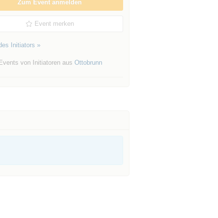
Zum Event anmelden
Event merken
es Initiators »
Events von Initiatoren aus
Ottobrunn