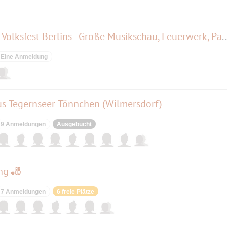
123. Schollenfest - das älteste Volksfest Berlins - Große Mu
Eine Anmeldung
us Tegernseer Tönnchen (Wilmersdorf)
9 Anmeldungen
Ausgebucht
ng 🎳
7 Anmeldungen
6 freie Plätze