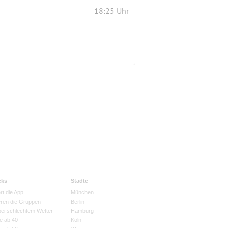
18:25 Uhr
cks
Städte
rt die App
München
eren die Gruppen
Berlin
bei schlechtem Wetter
Hamburg
e ab 40
Köln