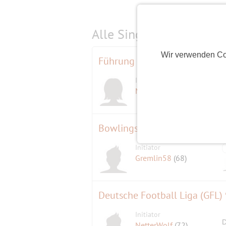
Alle Single-Events am
s
Wir verwenden Co
Führung im Buddhistischen T
Initiatorin
Marion
(61)
Bowlingspass am Samstagna
Initiator
Gremlin58
(68)
Deutsche Football Liga (GFL) 9
Initiator
D
NetterWolf
(72)