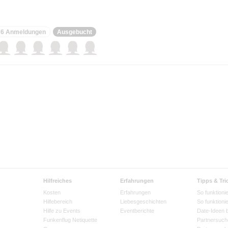
6 Anmeldungen
Ausgebucht
Hilfreiches
Erfahrungen
Tipps & Tri
Kosten
Erfahrungen
So funktionie
Hilfebereich
Liebesgeschichten
So funktioni
Hilfe zu Events
Eventberichte
Date-Ideen 
Funkenflug Netiquette
Partnersuch