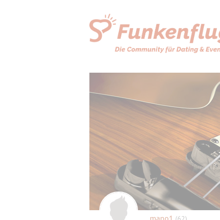
mano1
(62)