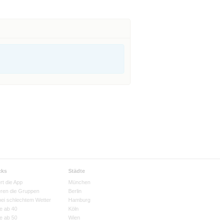
cks
Städte
rt die App
München
eren die Gruppen
Berlin
bei schlechtem Wetter
Hamburg
e ab 40
Köln
e ab 50
Wien