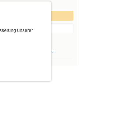
gleitpersonen
5
Zum Event anmelden
Event merken
sserung unserer
es Initiators »
Events von Initiatoren aus
Dorfen