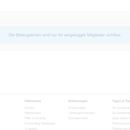
Die Bildergalerien sind nur für eingeloggte Mitglieder sichtbar.
Hilfreiches
Erfahrungen
Tipps & Tri
Kosten
Erfahrungen
So funktionie
Hilfebereich
Liebesgeschichten
So funktioni
Hilfe zu Events
Eventberichte
Date-Ideen 
Funkenflug Netiquette
Partnersuch
Gruppen
Partnersuch