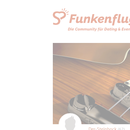
Der-Steinbock
(62)