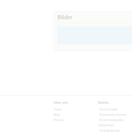
Bilder
Über uns
Events
Team
Event Guide
Blog
Kostenlose Events
Presse
Event-Netiquette
Teilnehmen
Eventkalender