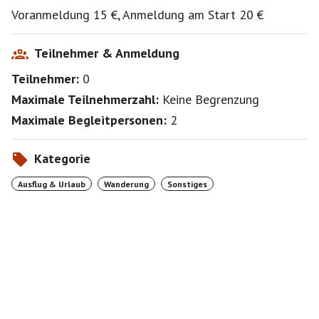
auch familienfreundlich mit moderaten Höhenmetern
Voranmeldung 15 €, Anmeldung am Start 20 €
🌞🧍🏽‍♀️🌄🏞️🚶🏽‍♀️🌲🌞
Teilnehmer & Anmeldung
Teilnehmer:
0
Maximale Teilnehmerzahl:
Keine Begrenzung
Maximale Begleitpersonen:
2
Kategorie
Ausflug & Urlaub
Wanderung
Sonstiges