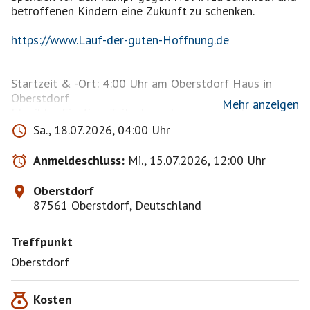
betroffenen Kindern eine Zukunft zu schenken.
https://www.Lauf-der-guten-Hoffnung.de
Startzeit & -Ort: 4:00 Uhr am Oberstdorf Haus in
Oberstdorf
Mehr anzeigen
Flexibler Einstieg: Teilnehmer können an jedem
Etappenziel ein- oder aussteigen
Sa., 18.07.2026, 04:00 Uhr
Streckenverlauf: Über gut begehbare Wanderwege
zwischen Oberstdorf und Immenstadt
Anmeldeschluss:
Mi., 15.07.2026, 12:00 Uhr
Ziel: Marienplatz in Immenstadt.
Oberstdorf
Ich habe vorab schon mal ein Zimmer vom 17.-19.7.
87561 Oberstdorf, Deutschland
gebucht.
Ich wollte da schon immer mal mitlaufen.
Treffpunkt
Es kommt auch überhaupt nicht auf die
Geschwindigkeit an oder wie viele Kilometer man
Oberstdorf
läuft....
Kosten
Die Strecke soll landschaftlich sehr schön sein, ist