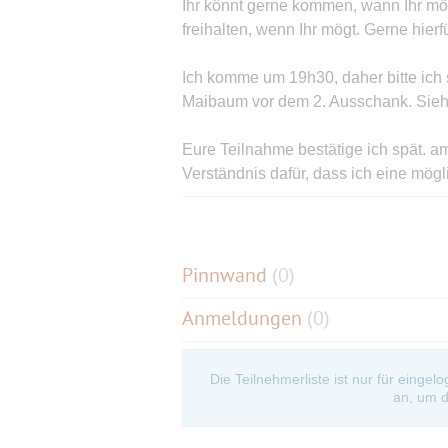
Ihr könnt gerne kommen, wann Ihr mö
freihalten, wenn Ihr mögt. Gerne hie
Ich komme um 19h30, daher bitte ich
Maibaum vor dem 2. Ausschank. Sieh
Eure Teilnahme bestätige ich spät. 
Verständnis dafür, dass ich eine mög
anbieten möchte.
Ich sehe so aus wie auf dem Photo, 
ansprechen.
Pinnwand
(
0
)
Anmeldungen
(0)
U-Bahn Halt "Gern" der U1 5 min. zu 
Die Teilnehmerliste ist nur für eingel
an, um d