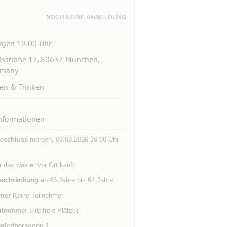
NOCH KEINE ANMELDUNG
gen 19:00 Uhr
isstraße 12, 80637 München,
rmany
en & Trinken
nformationen
eschluss
morgen, 08.08.2026 16:00 Uhr
r das was er vor Ort kauft
eschränkung
ab 46 Jahre bis 64 Jahre
mer
Keine Teilnehmer
ilnehmer
8 (8 freie Plätze)
gleitpersonen
1