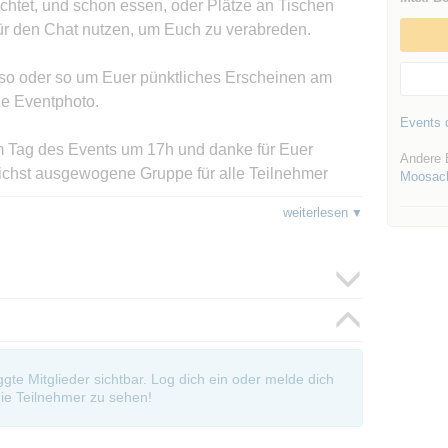
chtet, und schon essen, oder Plätze an Tischen
rfür den Chat nutzen, um Euch zu verabreden.
 so oder so um Euer pünktliches Erscheinen am
e Eventphoto.
Events d
am Tag des Events um 17h und danke für Euer
Andere 
lichst ausgewogene Gruppe für alle Teilnehmer
Moosac
weiterlesen
mich einfach mit meinem Vornamen oder FF
Fuß entfernt.
oggte Mitglieder sichtbar. Log dich ein oder melde dich
ie Teilnehmer zu sehen!