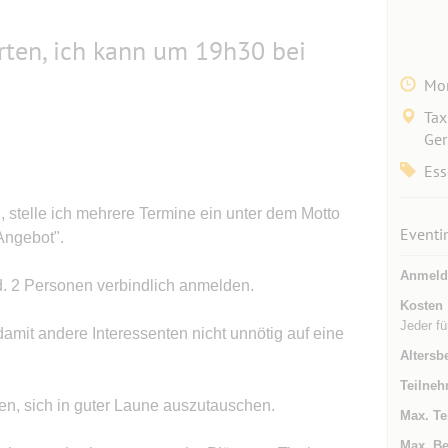
rten, ich kann um 19h30 bei
Mor
Tax
Ge
Ess
 stelle ich mehrere Termine ein unter dem Motto
Eventi
Angebot".
Anmeld
nd. 2 Personen verbindlich anmelden.
Kosten
Jeder fü
amit andere Interessenten nicht unnötig auf eine
Altersb
Teilneh
ben, sich in guter Laune auszutauschen.
Max. Te
Max. Be