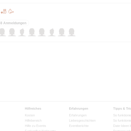
 🎳 🥳
8 Anmeldungen
Hilfreiches
Erfahrungen
Tipps & Tri
Kosten
Erfahrungen
So funktionie
Hilfebereich
Liebesgeschichten
So funktioni
Hilfe zu Events
Eventberichte
Date-Ideen 
Funkenflug Netiquette
Partnersuch