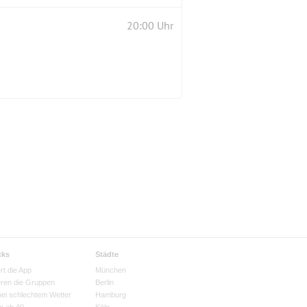
20:00 Uhr
cks
Städte
rt die App
München
eren die Gruppen
Berlin
bei schlechtem Wetter
Hamburg
e ab 40
Köln