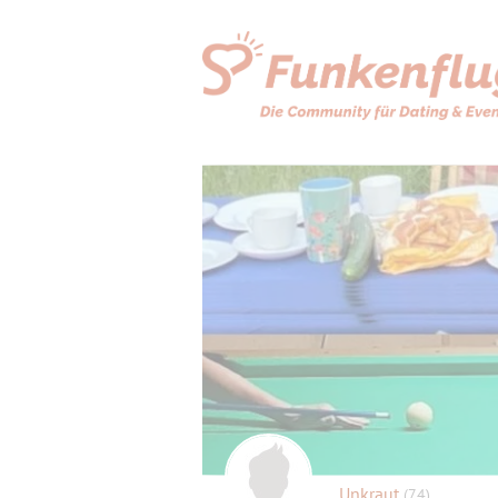
Unkraut
(74)