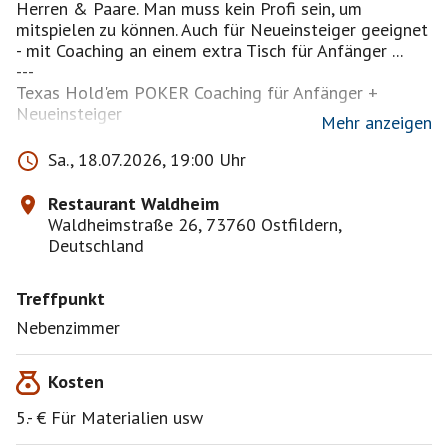
Herren & Paare. Man muss kein Profi sein, um
mitspielen zu können. Auch für Neueinsteiger geeignet
- mit Coaching an einem extra Tisch für Anfänger ...
---
Texas Hold'em POKER Coaching für Anfänger +
Neueinsteiger
Mehr anzeigen
Texas Hold'em Poker Turnier – wir spielen um Ruhm
Sa., 18.07.2026, 19:00 Uhr
und Ehre und Spaß nicht um Geld !
Restaurant Waldheim
In erster Linie geht es um einen geselligen Abend mit
Waldheimstraße 26, 73760 Ostfildern,
netter Unterhaltung und viel Spaß bei einem
Deutschland
Pokerturnier.
Wir spielen an 1-2 Pokertischen - je nach
Treffpunkt
Teilnehmerzahl, mit Coaching für alle
NEUEINSTEIGER. Alle, die das Pokerspielen lernen
Nebenzimmer
und kennenlernen wollen, sind hierzu herzlich
Kosten
willkommen
5.- € Für Materialien usw
Dazu sind wir in einem Nichtraucher-Nebenraum eines