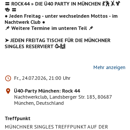
〓 ROCK44 » DIE Ü40 PARTY IN MÜNCHEN 💃🕺🤸🍹
🍻 〓
● Jeden Freitag - unter wechselnden Mottos - im
Nachtwerk Club ●
📌 Weitere Termine im unteren Teil 📌
➤ JEDEN FREITAG TISCHE FÜR DIE MÜNCHNER
SINGLES RESERVIERT 🥳🙌
Mehr anzeigen
Fr., 24.07.2026, 21:00 Uhr
▬▬▬▬🎉 °°IT`S TIME TO ROCK°° 🎉▬▬▬▬
Ü40-Party München: Rock 44
Nachtwerkclub, Landsberger Str. 185, 80687
Diesen Freitag kehrt DJ Tommy Salino für Euch zurück
München, Deutschland
ans DJ-Pult, um Euch eine bunte Mischung aus den
besten Rockklassikern & aktuelleren Hits aus der
Treffpunkt
Rockmusik zu präsentieren 🤩🎸
MÜNCHNER SINGLES TREFFPUNKT AUF DER