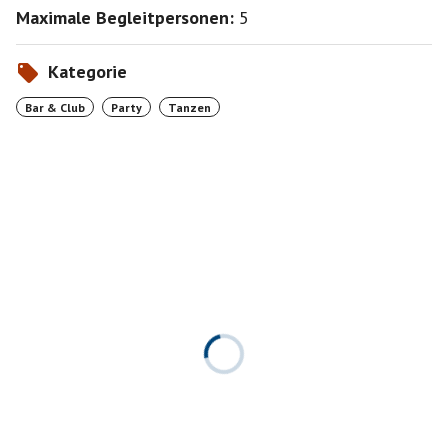
Maximale Begleitpersonen:
5
Bei einer Zeitreise mit Klassikern, Perlen, Raritäten &
Aktuellerem aus der Rockmusik 💃🕺🤸🍹🍻
Kategorie
Wir freuen uns auf Euren Besuch und darauf, mit Euch
Bar & Club
Party
Tanzen
zu einem bunten Rock-Mix aus den letzten fünf
Jahrzehnten ins Wochenende zu feiern 🤩🎸
Lasst uns das Leben tanzen 🥳🙌
Euer Rock44 Team 👋
➤ WIE GEWOHNT RESERVIEREN WIR FÜR EUCH ALS
TREFFPUNKT TISCHE NEBEN DEM KICKERTISCH AN
DER RECHTEN BAR (UNTER DEM
TREPPENAUFGANG) 📌
➤ EIN WEITERER TISCH FÜR DIE MÜNCHNER
SINGLES IST AM ENDE DER RECHTEN BAR
RESERVIERT (VOR DEM AUFGANG ZUM DJ-PULT) 📌