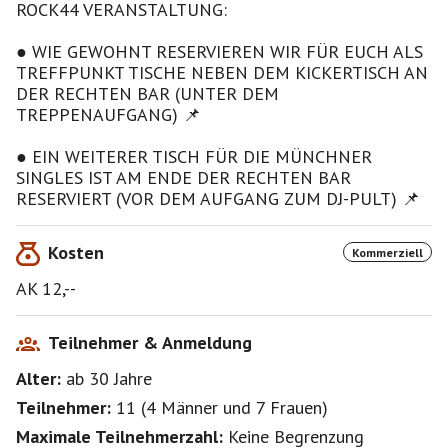
➤ Freitag ● 24.07.26 ab 21:00 Uhr ● im Nachtwerk
ROCK44 VERANSTALTUNG:
Club München 📌
● WIE GEWOHNT RESERVIEREN WIR FÜR EUCH ALS
Dann heißt es wieder: "Gar nicht erst aufs Sofa,
TREFFPUNKT TISCHE NEBEN DEM KICKERTISCH AN
sondern direkt los zur großen Ü40 Rockparty im
DER RECHTEN BAR (UNTER DEM
Nachtwerk Club und abfeiern, bis die Hütte qualmt!"
TREPPENAUFGANG) 📌
🥳🙌
● EIN WEITERER TISCH FÜR DIE MÜNCHNER
Freut Euch u.a. auf Hits von AC/DC, Bon Jovi, Nirvana,
SINGLES IST AM ENDE DER RECHTEN BAR
Queen, Papa Roach, Guns N’ Roses, Volbeat, Metallica,
RESERVIERT (VOR DEM AUFGANG ZUM DJ-PULT) 📌
Rage Against the Machine, Shakra, Melissa Etheridge,
Linkin Park, Def Leppard, Iron Maiden, Foreigner, Head
Kosten
Kommerziell
East, Thundermother, Joan Jett, Edguy, Journey, Red
Hot Chili Peppers, Kiss, Dio, Accept, Nightwish, Russ
AK 12,--
Ballard, Saxon, Status Quo, Disturbed, Evanescence,
Airbourne, Gotthard, Gary Moore, Rammstein,
Eisbrecher, Supertramp, Judas Priest, Beast in Black,
Teilnehmer & Anmeldung
Black Sabbath, Sabaton, Led Zeppelin, Within
Alter:
ab 30
Jahre
Temptation, ZZ Top und vielen Weiteren 🎶
Teilnehmer:
11
(
4 Männer
und
7 Frauen
)
Seid dabei, wenn sich Freunde, Bekannte und Fans der
Maximale Teilnehmerzahl:
Keine Begrenzung
Rockmusik treffen, tanzen, feiern und Spaß haben!