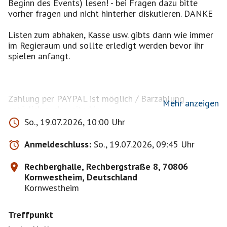
Beginn des Events) lesen! - bei Fragen dazu bitte
vorher fragen und nicht hinterher diskutieren. DANKE
Listen zum abhaken, Kasse usw. gibts dann wie immer
im Regieraum und sollte erledigt werden bevor ihr
spielen anfangt.
Zahlung per PAYPAL ist möglich / Barzahlung
Mehr anzeigen
natürlich auch weiterhin.
Paypaladresse gibts gerne auf Nachfrage wenn noch
So., 19.07.2026, 10:00 Uhr
nicht bekannt. (stusire........)
Anmeldeschluss:
So., 19.07.2026, 09:45 Uhr
Bitte bei Interesse immer auf die Warteliste setzen da
nur bei genügend Anmeldungen die Rechberghalle
Rechberghalle, Rechbergstraße 8, 70806
länger angemietet wird.
Kornwestheim, Deutschland
Kornwestheim
Treffpunkt
WICHTIG
Abmeldungen
MÜSSEN
bis 48 Std VOR dem Event