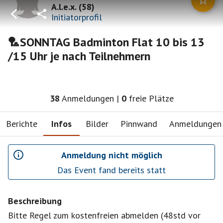
A.l.e.x.
(
58
)
Initiatorprofil
🏸SONNTAG Badminton Flat 10 bis 13
/15 Uhr je nach Teilnehmern
38
Anmeldungen
|
0
freie Plätze
Berichte
Infos
Bilder
Pinnwand
Anmeldungen
Anmeldung nicht möglich
Das Event fand bereits statt
Beschreibung
Bitte Regel zum kostenfreien abmelden (48std vor