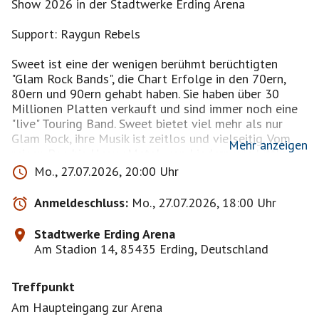
Show 2026 in der Stadtwerke Erding Arena
Support: Raygun Rebels
Sweet ist eine der wenigen berühmt berüchtigten
"Glam Rock Bands", die Chart Erfolge in den 70ern,
80ern und 90ern gehabt haben. Sie haben über 30
Millionen Platten verkauft und sind immer noch eine
"live" Touring Band. Sweet bietet viel mehr als nur
Glam Rock, ihre Musik ist zeitlos und vielseitig. Vom
Mehr anzeigen
reinen Pop bis Heavy Metal, von Liedern wie Little
Willy mit nur drei Akkorden bis hin zu komplexen
Mo., 27.07.2026, 20:00 Uhr
Arrangements wie Love Is Like Oxygen.
Anmeldeschluss:
Mo., 27.07.2026, 18:00 Uhr
1970 war ein wichtiges Jahr, Sweet mit Andy Scott,
Steve Priest, Mick Tucker und Brian Connolly trafen
Stadtwerke Erding Arena
auf die Songwriter Nicky Chinn und Mike Chapman und
Am Stadion 14, 85435 Erding, Deutschland
Plattenproduzent Phil Wainmann. Diese fünfjährige
Partnerschaft brachte zwölf Top-Twenty Hits hervor,
Treffpunkt
darunter auch eine Nummer eins. Die Medien meinten
daraufhin, dass die Band eine Retortenband sei. Die
Am Haupteingang zur Arena
hartgesottenen Fans wussten es besser. Auf den B