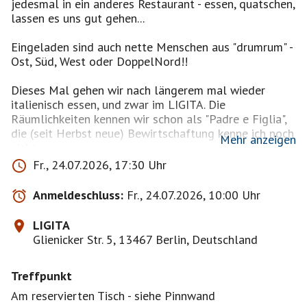
jedesmal in ein anderes Restaurant - essen, quatschen,
lassen es uns gut gehen...
Eingeladen sind auch nette Menschen aus "drumrum" -
Ost, Süd, West oder DoppelNord!!
Dieses Mal gehen wir nach längerem mal wieder
italienisch essen, und zwar im LIGITA. Die
Räumlichkeiten kennen wir schon als "Padre e Figlia",
die (seit Herbst neue) Bewirtschaftung kenne ich noch
Mehr anzeigen
nicht.
Fr., 24.07.2026, 17:30 Uhr
https://maps.app.goo.gl/yvgagmVqVbeANyeb8?
Anmeldeschluss:
Fr., 24.07.2026, 10:00 Uhr
g_st=ac
Ich hoffe, der Link funktioniert: Speisekarte wählen,
LIGITA
dann runterscrollen
Glienicker Str. 5, 13467 Berlin, Deutschland
Quelle:
www.instagram.com
https://share.google/MJykr25nWiD9HgJX7
Treffpunkt
Und sollte das nicht der Fall sein, meldet Euch
Am reservierten Tisch - siehe Pinnwand
einfach ab - ich nehm's nicht persönlich. Versprochen!