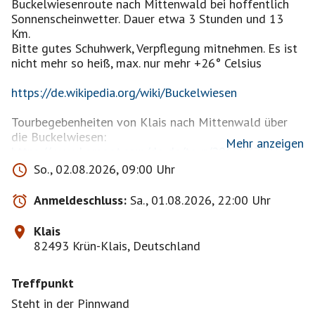
Buckelwiesenroute nach Mittenwald bei hoffentlich
Sonnenscheinwetter. Dauer etwa 3 Stunden und 13
Km.
Bitte gutes Schuhwerk, Verpflegung mitnehmen. Es ist
nicht mehr so heiß, max. nur mehr +26° Celsius
https://de.wikipedia.org/wiki/Buckelwiesen
Tourbegebenheiten von Klais nach Mittenwald über
Mehr anzeigen
https://www.komoot.com/de-de/tour/2060947215
So., 02.08.2026, 09:00 Uhr
Zum Schluss kehren wir in Mittenwald beim
Postkeller, Innsbrucker Str. 13, 82481 Mittenwald ein,
Anmeldeschluss:
Sa., 01.08.2026, 22:00 Uhr
wo ich Plätze reserviert habe, bitte nur anmelden. wer
in die Gaststätte mitgehen wil
Klais
82493 Krün-Klais, Deutschland
Mi
https://postkeller-mittenwald.de
Treffpunkt
Steht in der Pinnwand
https://share.google/GxFdnNgddlmHoDhbn