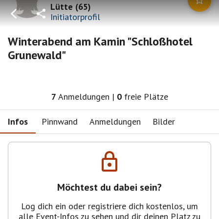
Lütte
(
65
)
Initiatorprofil
Winterabend am Kamin "Schloßhotel
Grunewald"
7
Anmeldungen
|
0
freie Plätze
Infos
Pinnwand
Anmeldungen
Bilder
Möchtest du dabei sein?
Log dich ein oder registriere dich kostenlos, um
alle Event-Infos zu sehen und dir deinen Platz zu