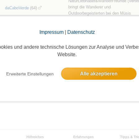
NaturLiebhaber&WanderFreunde (Verteil
bringt die Wanderer und
daCaboVerde
(64)
Outdoorbegeisterten bei den Müsis
zusammen.
Neudeutsch: Networking der Outdoor-
Impressum
|
Datenschutz
Community.
TAKE YOUR TIME:
okies und andere technische Lösungen zur Analyse und Verbe
Rethink your life
Website.
Reset you...
weiterlesen »
Alle akzeptieren
Erweiterte Einstellungen
Hilfreiches
Erfahrungen
Tipps & Tri