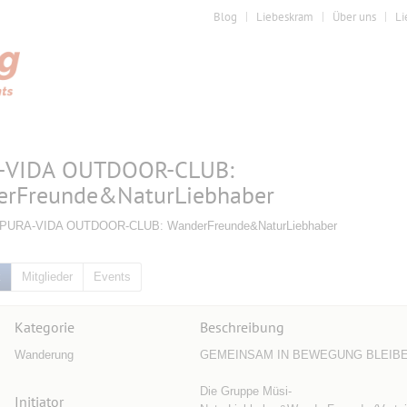
Blog
Liebeskram
Über uns
Li
-VIDA OUTDOOR-CLUB:
erFreunde&NaturLiebhaber
 PURA-VIDA OUTDOOR-CLUB: WanderFreunde&NaturLiebhaber
k
Mitglieder
Events
Kategorie
Beschreibung
Wanderung
GEMEINSAM IN BEWEGUNG BLEIBE
Die Gruppe Müsi-
Initiator