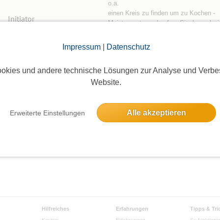
o.a.
einen Kreis zu finden um zu Kochen -
Initiator
Meistens etwas das fuer Singles schwi
ist,wg Menge etc....
Arya
(64)
z.B.
Impressum
|
Datenschutz
Schweinebraten mit Knoedeln
Fleischpflanzl mit selbstgemachten
okies und andere technische Lösungen zur Analyse und Verbe
Kartoffelsalat etc...
Website.
Ich denke mir da wird Jedem/Jeder...
weiterlesen »
Alle akzeptieren
Erweiterte Einstellungen
Hilfreiches
Erfahrungen
Tipps & Tri