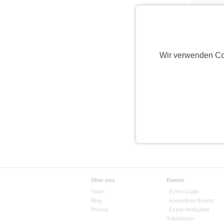
Wir verwenden Co
Über uns
Events
Team
Event Guide
Blog
Kostenlose Events
Presse
Event-Netiquette
Teilnehmen