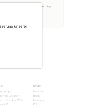
Nur Mitglieder sehen Beiträge
sserung unserer
cks
Städte
rt die App
München
eren die Gruppen
Berlin
bei schlechtem Wetter
Hamburg
e ab 40
Köln