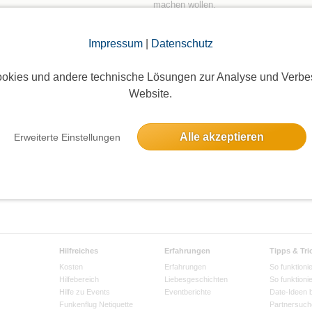
machen wollen,
und auch für erfahrene Pilger, die neue
Initiator
Wege suchen
Impressum
|
Datenschutz
Oben57
(68)
okies und andere technische Lösungen zur Analyse und Verbe
Website.
Alle akzeptieren
Erweiterte Einstellungen
Hilfreiches
Erfahrungen
Tipps & Tri
Kosten
Erfahrungen
So funktionie
Hilfebereich
Liebesgeschichten
So funktioni
Hilfe zu Events
Eventberichte
Date-Ideen 
Funkenflug Netiquette
Partnersuch