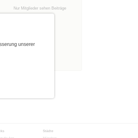
Nur Mitglieder sehen Beiträge
lle
n
sserung unserer
l ob
cks
Städte