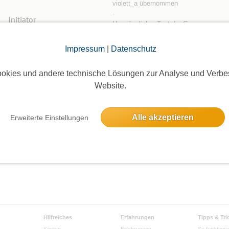
violett_a übernommen
-
Initiator
Ursprünglicher Text der Gruppe:
Eine lebenswerte Zukunft für uns und a
Jonas
(61)
Lebewesen - das ist die Vision. Denke
Impressum
|
Datenschutz
und Handeln!
Wir wollen uns austauschen, was wir
okies und andere technische Lösungen zur Analyse und Verbe
schon im Kleinen oder Großen tun, ega
Website.
es im eigene...
weiterlesen »
Alle akzeptieren
Erweiterte Einstellungen
Hilfreiches
Erfahrungen
Tipps & Tri