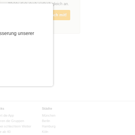
Melde dich doch einfach gleich an.
Melde dich an und mach mit!
sserung unserer
cks
Städte
rt die App
München
eren die Gruppen
Berlin
bei schlechtem Wetter
Hamburg
e ab 40
Köln