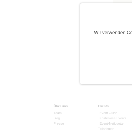
Wir verwenden Co
Über uns
Events
Team
Event Guide
Blog
Kostenlose Events
Presse
Event-Netiquette
Teilnehmen