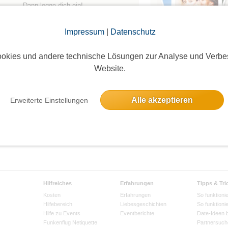
Dann logge dich ein!
Impressum
|
Datenschutz
Login
okies und andere technische Lösungen zur Analyse und Verbe
Website.
Alle akzeptieren
Erweiterte Einstellungen
Hilfreiches
Erfahrungen
Tipps & Tri
Kosten
Erfahrungen
So funktionie
Hilfebereich
Liebesgeschichten
So funktioni
Hilfe zu Events
Eventberichte
Date-Ideen 
Funkenflug Netiquette
Partnersuch