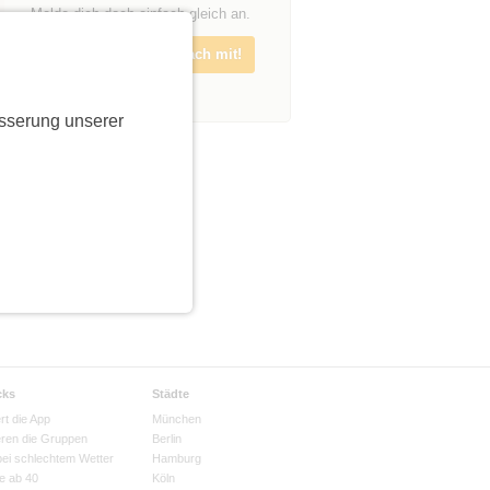
Melde dich doch einfach gleich an.
Melde dich an und mach mit!
sserung unserer
cks
Städte
rt die App
München
eren die Gruppen
Berlin
bei schlechtem Wetter
Hamburg
e ab 40
Köln