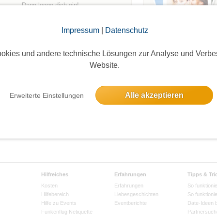
Dann logge dich ein!
Impressum
|
Datenschutz
Login
okies und andere technische Lösungen zur Analyse und Verbe
Website.
Alle akzeptieren
Erweiterte Einstellungen
Hilfreiches
Erfahrungen
Tipps & Tri
Kosten
Erfahrungen
So funktionie
Hilfebereich
Liebesgeschichten
So funktioni
Hilfe zu Events
Eventberichte
Date-Ideen 
Funkenflug Netiquette
Partnersuch