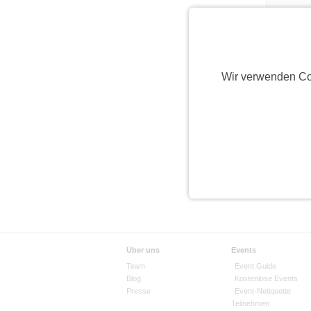
Wir verwenden Co
Über uns
Events
Team
Event Guide
Blog
Kostenlose Events
Presse
Event-Netiquette
Teilnehmen