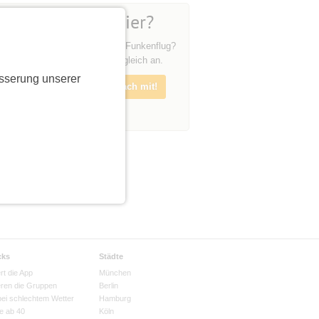
Du bist neu hier?
Und neugierig auf unsere Funkenflug?
Melde dich doch einfach gleich an.
sserung unserer
Melde dich an und mach mit!
cks
Städte
rt die App
München
eren die Gruppen
Berlin
bei schlechtem Wetter
Hamburg
e ab 40
Köln