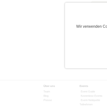
Du h
Wir verwenden Co
Über uns
Events
Team
Event Guide
Blog
Kostenlose Events
Presse
Event-Netiquette
Teilnehmen