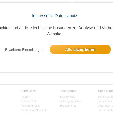
ast bereits ein Profil?
Impressum
|
Datenschutz
Dann logge dich ein!
okies und andere technische Lösungen zur Analyse und Verbe
Website.
Login
Alle akzeptieren
Erweiterte Einstellungen
Hilfreiches
Erfahrungen
Tipps & Tri
Kosten
Erfahrungen
So funktionie
Hilfebereich
Liebesgeschichten
So funktioni
Hilfe zu Events
Eventberichte
Date-Ideen 
Funkenflug Netiquette
Partnersuch