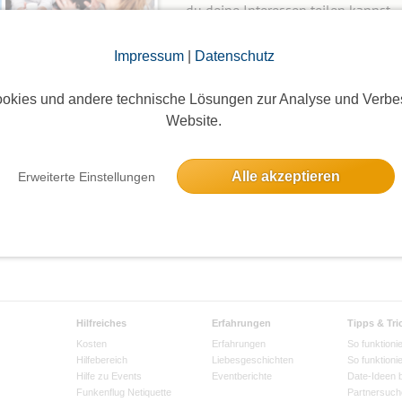
du deine Interessen teilen kannst.
Wie mache ich das?
Impressum
|
Datenschutz
okies und andere technische Lösungen zur Analyse und Verbe
Neue Gruppe anlegen
Website.
Alle akzeptieren
Erweiterte Einstellungen
Hilfreiches
Erfahrungen
Tipps & Tri
Kosten
Erfahrungen
So funktionie
Hilfebereich
Liebesgeschichten
So funktioni
Hilfe zu Events
Eventberichte
Date-Ideen 
Funkenflug Netiquette
Partnersuch