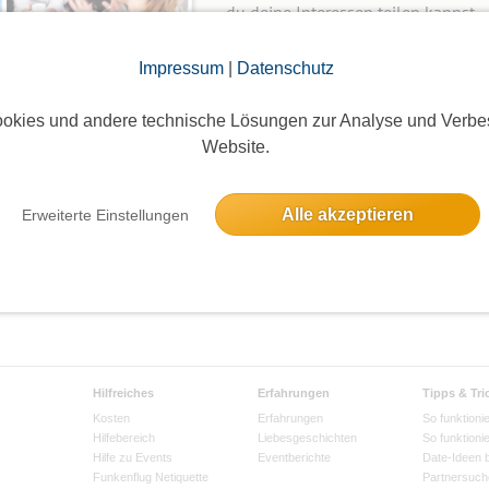
du deine Interessen teilen kannst.
Wie mache ich das?
Impressum
|
Datenschutz
okies und andere technische Lösungen zur Analyse und Verbe
Neue Gruppe anlegen
Website.
Alle akzeptieren
Erweiterte Einstellungen
Hilfreiches
Erfahrungen
Tipps & Tri
Kosten
Erfahrungen
So funktionie
Hilfebereich
Liebesgeschichten
So funktioni
Hilfe zu Events
Eventberichte
Date-Ideen 
Funkenflug Netiquette
Partnersuch