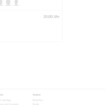
20:00 Uhr
cks
Städte
rt die App
München
eren die Gruppen
Berlin