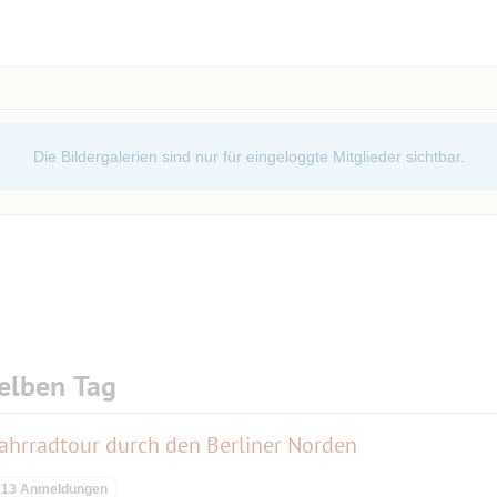
 Eisbecher essen .
de gemütlich ausklingen . Fahrt Richtung Heimat .
Die Bildergalerien sind nur für eingeloggte Mitglieder sichtbar.
elben Tag
hrradtour durch den Berliner Norden
13 Anmeldungen