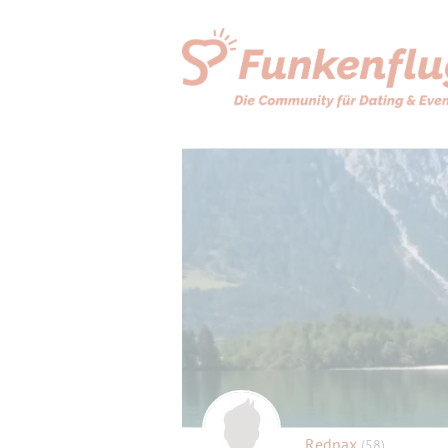
Rednax
(58)