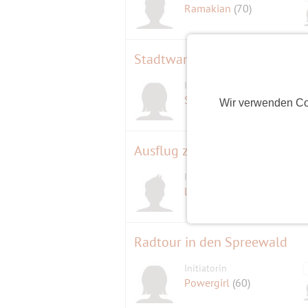
Ramakian
(70)
Stadtwanderung (ca. 15 km): 
Initiatorin
Singlefrau1961
(65)
Wir verwenden Co
Ausflug zur Woltersdorfer Sc
Initiator
D
Lysander13
(47)
Radtour in den Spreewald
Initiatorin
Powergirl
(60)