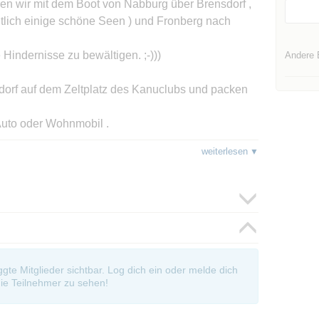
en wir mit dem Boot von Nabburg über Brensdorf ,
tlich einige schöne Seen ) und Fronberg nach
 Hindernisse zu bewältigen. ;-)))
Andere 
orf auf dem Zeltplatz des Kanuclubs und packen
Auto oder Wohnmobil .
weiterlesen
hwandorf über Naabeck (mit Schloß und Brauerei -
chshofen nach Teublitz - Saltendorf ( Länge ca. 21
pingplatz Kunstdorf oder beim Anglerverein .
o oder Wohnmobil .
oggte Mitglieder sichtbar. Log dich ein oder melde dich
 Teublitz - Saltendorf über Burglängenfeld nach
ie Teilnehmer zu sehen!
.12 km )
ch in die Altstadt pilgern , etwas Kultur erfahren