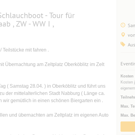
 Schlauchboot - Tour für
aab , ZW - WW I ,
Sam
von
Aus
eilstücke mit fahren .
Eventi
it Übernachtung am Zeltplatz Oberköblitz im Zelt
Kosten
Kosten j
ag ( Samstag 28.04. ) in Oberköblitz und führt uns
eigenem 
u der mittelalterlichen Stadt Nabburg ( Länge ca.
Teilneh
 wir gemütlich in einen schönen Biergarten ein .
Max. Te
rillen und übernachten am Zeltplatz im eigenen Auto
Max. Be