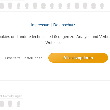
Lichterfelde Süd - Teltowkanal - Museumsdorf Düppel
Impressum
|
Datenschutz
7 Anmeldungen
okies und andere technische Lösungen zur Analyse und Verbe
Website.
hule
Alle akzeptieren
Erweiterte Einstellungen
ieses Event hatte keine Anmeldungen
3 Anmeldungen