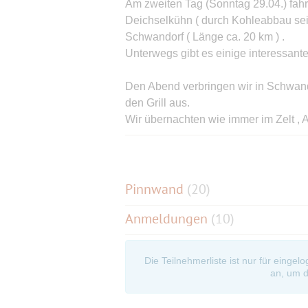
Am zweiten Tag (Sonntag 29.04.) fahr
Deichselkühn ( durch Kohleabbau sei
Schwandorf ( Länge ca. 20 km ) .
Unterwegs gibt es einige interessante
Den Abend verbringen wir in Schwand
den Grill aus.
Wir übernachten wie immer im Zelt , 
Montag ( 30.04. ) paddeln wir von Sc
eventuell Einkehrschwung ;-)) ) , Mün
km ) mit Brotzeit unterwegs
Pinnwand
(
20
)
Anmeldungen
(10)
Den Abend verbringen wir am Flußcam
Wir übernachten wieder im Zelt , Aut
Die Teilnehmerliste ist nur für eingel
Am Dienstag ( 01.05. ) fahren wir von
an, um d
Kallmünz zur Perle des Naabtals ( ca
Anschließend können wir , wer mag , no