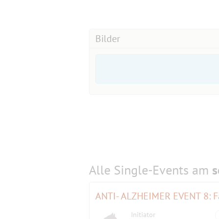
oder gemütlich am Ufer der Naab ein
Wir lassen das verlängerte Wochenen
Bilder
Alle Single-Events am
s
ANTI- ALZHEIMER EVENT 8: Fa
Initiator