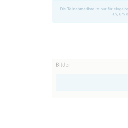
Die Teilnehmerliste ist nur für eingel
an, um d
Bilder