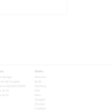
cks
Städte
rt die App
München
eren die Gruppen
Berlin
bei schlechtem Wetter
Hamburg
e ab 40
Köln
e ab 50
Wien
Stuttgart
Dresden
Frankfurt