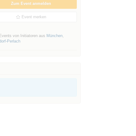
Zum Event anmelden
Event merken
Events von Initiatoren aus
München
,
orf-Perlach