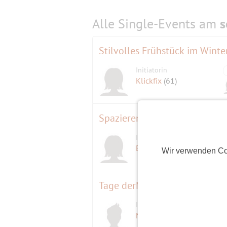
Alle Single-Events am
s
Stilvolles Frühstück im Winte
Initiatorin
Klickfix
(61)
Spazieren am Samstag
Initiatorin
Etaner
(70)
Wir verwenden Co
Tage derManufakturen ,,Han
Initiator
D
Maratiri
(78)