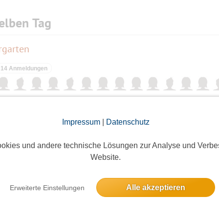
elben Tag
rgarten
14 Anmeldungen
Impressum
|
Datenschutz
9 Anmeldungen
okies und andere technische Lösungen zur Analyse und Verbe
Website.
dmade Cooking & Dining"sowie Regionalmarkt)
Alle akzeptieren
Erweiterte Einstellungen
ieses Event hatte keine Anmeldungen