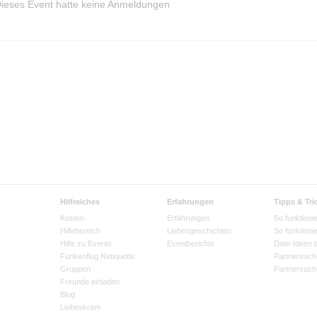
ieses Event hatte keine Anmeldungen
Hilfreiches
Erfahrungen
Tipps & Tri
Kosten
Erfahrungen
So funktionie
Hilfebereich
Liebesgeschichten
So funktioni
Hilfe zu Events
Eventberichte
Date-Ideen 
Funkenflug Netiquette
Partnersuch
Gruppen
Partnersuch
Freunde einladen
Blog
Liebeskram