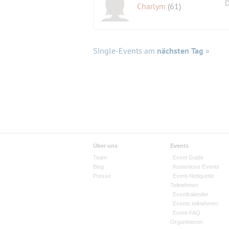
D
Charlym
(61)
Single-Events am
nächsten Tag
»
Über uns
Events
Team
Event Guide
Blog
Kostenlose Events
Presse
Event-Netiquette
Teilnehmen
Eventkalender
Events teilnehmen
Event-FAQ
Organisieren