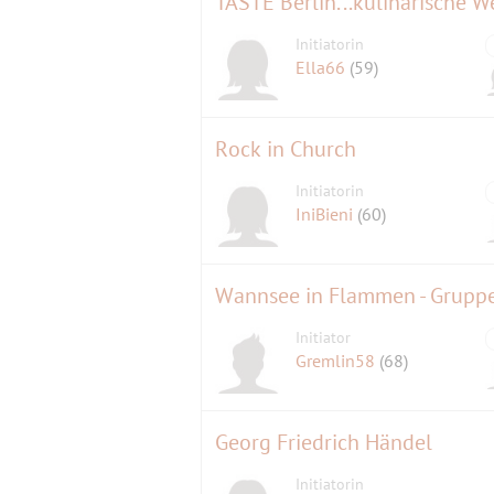
TASTE Berlin...kulinarische We
Initiatorin
Ella66
(59)
Rock in Church
Initiatorin
IniBieni
(60)
Wannsee in Flammen - Grupp
Initiator
Gremlin58
(68)
Georg Friedrich Händel
Initiatorin