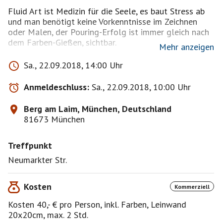
Fluid Art ist Medizin für die Seele, es baut Stress ab
und man benötigt keine Vorkenntnisse im Zeichnen
oder Malen, der Pouring-Erfolg ist immer gleich nach
dem Farben-Gießen, sichtbar.
Mehr anzeigen
Bei Fluid Art geht es darum, Spaß zu haben, Sorgen
Sa., 22.09.2018, 14:00 Uhr
und Probleme verblassen während diesem Vorgang.
Schon das Mischen der Farben ist Zen.
Anmeldeschluss:
Sa., 22.09.2018, 10:00 Uhr
In der heutigen Zeit, wo es hauptsächlich um die
Berg am Laim, München, Deutschland
Optimierung auf allen Gebieten geht, ist Fluid-Art
81673 München
eine Möglichkeit abzuschalten und ganz bei sich zu
sein.
Treffpunkt
Es geht auch darum, dass man beim Farben-Fließen
keine Kontrolle ausüben kann wie das Bild
Neumarkter Str.
letztendlich auszusehen hat, hier ist loslassen
angesagt, das Farben-Fließen erlaubt keine Kontrolle,
Kosten
alles entsteht nach einem eigenen Muster.
Kommerziell
Kosten 40,- € pro Person, inkl. Farben, Leinwand
Bereitstellung Malgründe (Leinwand 20x20 cm),
20x20cm, max. 2 Std.
Qualitätsfarben (z.b. Royal Talens, Lukas, Reeves,