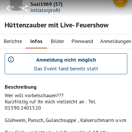
Susi1969
(
57
)
Initiatorprofil
Hüttenzauber mit Live- Feuershow
Berichte
Infos
Bilder
Pinnwand
Anmeldungen
Anmeldung nicht möglich
Das Event fand bereits statt
Beschreibung
Wer will vorbeischauen???
Kurzfristig ruf Ihr mich vielleicht an : Tel.
01590.2401520
Glühwein, Punsch, Gulaschsuppe , Kaiserschmarrn u.v.m