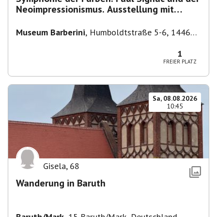
Neoimpressionismus. Ausstellung mit
Führung.
Museum Barberini
,
Humboldtstraße 5-6, 14467
Potsdam, Deutschland
1
FREIER PLATZ
Sa, 08.08.2026
10:45
Gisela
,
68
Wanderung in Baruth
Baruth/Mark
,
15 Baruth/Mark, Deutschland