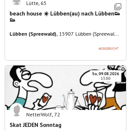
Lütte
,
65
beach house ☀️ Lübben(au) nach Lübben👟
👟
Lübben (Spreewald)
,
15907 Lübben (Spreewald),
Deutschland
AUSGEBUCHT
So, 09.08.2026
13:00
NetterWolf
,
72
Skat JEDEN Sonntag