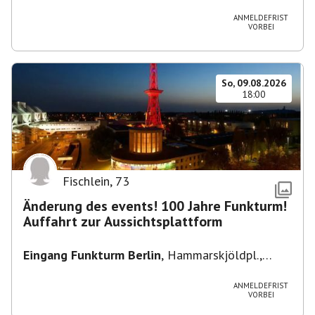
Heuss-Platz 10, 14052 Berlin, U Theodor- Heuss
-Platz
ANMELDEFRIST
VORBEI
So, 09.08.2026
18:00
Fischlein
,
73
Änderung des events! 100 Jahre Funkturm!
Auffahrt zur Aussichtsplattform
Eingang Funkturm Berlin
,
Hammarskjöldpl.,
14055 Berlin, Deutschland
ANMELDEFRIST
VORBEI