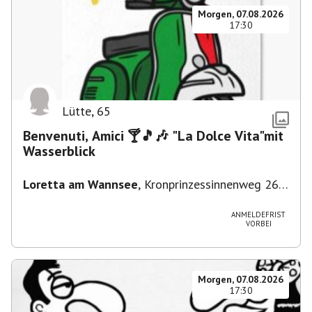
Morgen, 07.08.2026
17:30
Lütte
,
65
Benvenuti, Amici 🍸🎵🎶 "La Dolce Vita"mit
Wasserblick
Loretta am Wannsee
,
Kronprinzessinnenweg 260,
14109 Berlin, Deutschland
ANMELDEFRIST
VORBEI
Morgen, 07.08.2026
17:30