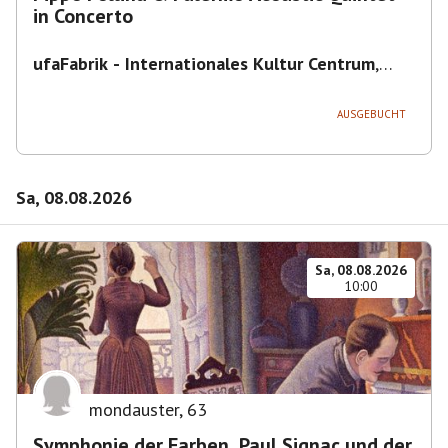
in Concerto
ufaFabrik - Internationales Kultur Centrum
,
Viktoriastraße 10-18, 12105 Berlin, U
Ullsteinstraße Ausgang Viktoriastraße
AUSGEBUCHT
Sa, 08.08.2026
Sa, 08.08.2026
10:00
mondauster
,
63
Symphonie der Farben. Paul Signac und der