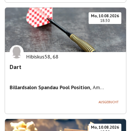
Mo, 10.08.2026
18:30
Hibiskus58
,
68
Dart
Billardsalon Spandau Pool Position
,
Am
Juliusturm 31, 13599 Berlin, Deutschland
AUSGEBUCHT
Mo, 10.08.2026