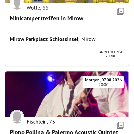
Wolle
,
66
Minicampertreffen in Mirow
Mirow Parkplatz Schlossinsel
,
Mirow
ANMELDEFRIST
VORBEI
Morgen, 07.08.2026
20:00
Fischlein
,
73
Pippo Pollina & Palermo Acoustic Quintet