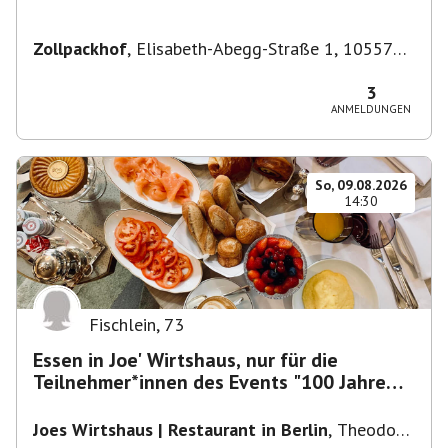
Zollpackhof
,
Elisabeth-Abegg-Straße 1, 10557
Berlin, Deutschland
3
ANMELDUNGEN
So, 09.08.2026
14:30
Fischlein
,
73
Essen in Joe' Wirtshaus, nur für die
Teilnehmer*innen des Events "100 Jahre
Funkturm"
Joes Wirtshaus | Restaurant in Berlin
,
Theodor-