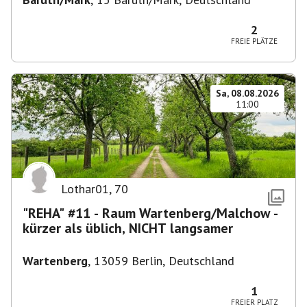
2
FREIE PLÄTZE
Sa, 08.08.2026
11:00
Lothar01
,
70
"REHA" #11 - Raum Wartenberg/Malchow -
kürzer als üblich, NICHT langsamer
Wartenberg
,
13059 Berlin, Deutschland
1
FREIER PLATZ