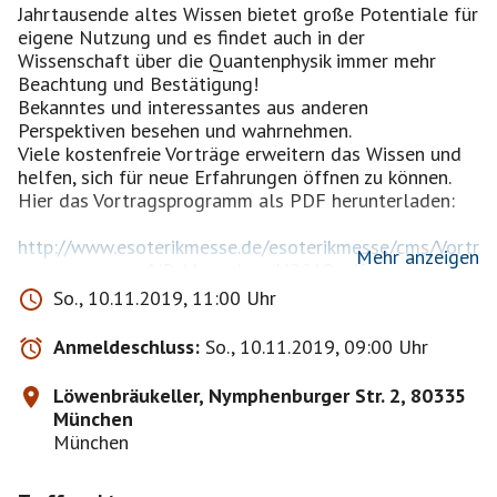
Jahrtausende altes Wissen bietet große Potentiale für
eigene Nutzung und es findet auch in der
Wissenschaft über die Quantenphysik immer mehr
Beachtung und Bestätigung!
Bekanntes und interessantes aus anderen
Perspektiven besehen und wahrnehmen.
Viele kostenfreie Vorträge erweitern das Wissen und
helfen, sich für neue Erfahrungen öffnen zu können.
Hier das Vortragsprogramm als PDF herunterladen:
http://www.esoterikmesse.de/esoterikmesse/cms/Vortr
Mehr anzeigen
agsprogramme/VP_Muenchen_H2019.pdf
So., 10.11.2019, 11:00 Uhr
Folgendes wird u.a. geboten:
Aktivierung von Selbstheilungskräften, Astrologie,
Anmeldeschluss:
So., 10.11.2019, 09:00 Uhr
Channeling, Chakraanaylsen, Energie- und Lichtarbeit,
Entsäuerung, Entschlackung, Familienstellen,
Löwenbräukeller, Nymphenburger Str. 2, 80335
Geistiges Heilen, Handlesen, Horoskope, Infos über
München
Indigokinder, Irisdiagnose (Augenlesen),
München
Jenseitskontakte, Karmaanalysen, Klangmassage,
Massagen, mediale Lebensberatung, NLP