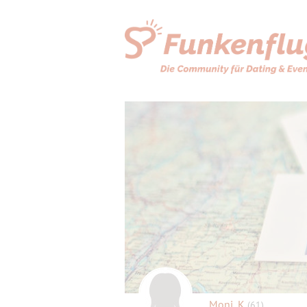
Moni_K
(61)