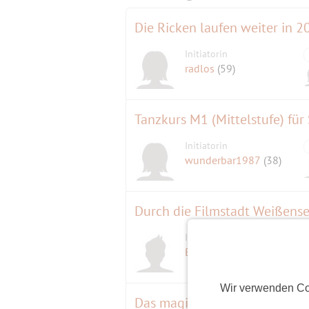
Die Ricken laufen weiter in 2
Initiatorin
radlos
(59)
Tanzkurs M1 (Mittelstufe) für
Initiatorin
wunderbar1987
(38)
Durch die Filmstadt Weißens
Initiator
Berndlin
(68)
Wir verwenden Co
Das magische Tal, CW 21