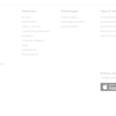
Hilfreiches
Erfahrungen
Tipps & Tri
Kosten
Erfahrungen
So funktionie
Hilfebereich
Liebesgeschichten
So funktioni
Hilfe zu Events
Eventberichte
Date-Ideen 
Funkenflug Netiquette
Partnersuch
Gruppen
Partnersuch
Freunde einladen
Blog
Liebeskram
Neue Ansicht
ion)
Schluss mi
– erlebe ech