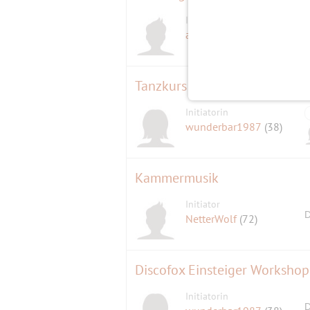
Initiator
adventurefox
(59)
Initiatorin
wunderbar1987
(38)
Kammermusik
Initiator
D
NetterWolf
(72)
Discofox Einsteiger Workshop
Initiatorin
D