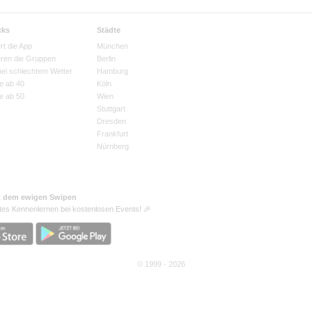
cks
Städte
rt die App
München
eren die Gruppen
Berlin
bei schlechtem Wetter
Hamburg
e ab 40
Köln
e ab 50
Wien
Stuttgart
Dresden
Frankfurt
Nürnberg
t dem ewigen Swipen
tes Kennenlernen bei kostenlosen Events! 🎉
© 1999 - 2026