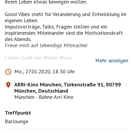
ihrem Leben etwas bewegen wollen.
Good Vibes steht für Veränderung und Entwicklung im
eigenen Leben.
Impulsvorträge, Talks, Fragen stellen und ein
inspirierendes Miteinander sind die Motivationskraft
des Abends.
Freue mich auf lebendige Mitmacher.
Lieben Gruß von Mister Music
Mehr anzeigen
Mo., 27.01.2020, 18:30 Uhr
DAS ABENDPROGRAMM
Kommt ab 18:30 Uhr und tauscht euch aus mit Live
ARRI-Kino München, Türkenstraße 91, 80799
Gesang von Milos Malesevic
München, Deutschland
(Singt mit Chris de Burgh, Chaka Khan, Simply Red)
München - Bühne Arri Kino
Wo: Bühne im ARRI-Kino
Treffpunkt
Start: 19:00 Uhr
Barlounge
Talks:
1. Jeder kann die Welt verändern!