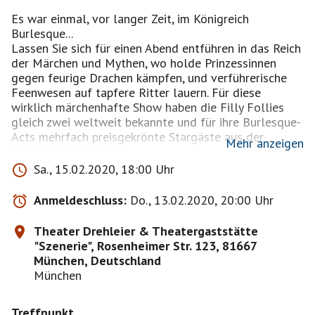
Es war einmal, vor langer Zeit, im Königreich
Burlesque...
Lassen Sie sich für einen Abend entführen in das Reich
der Märchen und Mythen, wo holde Prinzessinnen
gegen feurige Drachen kämpfen, und verführerische
Feenwesen auf tapfere Ritter lauern. Für diese
wirklich märchenhafte Show haben die Filly Follies
gleich zwei weltweit bekannte und für ihre Burlesque-
Acts mehrfach preisgekrönte Stargäste aus der
Mehr anzeigen
Schweiz eingeladen:
Mit indischen Wurzeln in der französischen Schweiz
Sa., 15.02.2020, 18:00 Uhr
lebend, verbindet die „Swiss Queen of Fire-Tassels“
Misty Lotus kraftvoll und bezaubernd die besten
Anmeldeschluss:
Do., 13.02.2020, 20:00 Uhr
Elemente zweier Welten. Ihre aufregenden Burlesque-
Acts und Feuer-Performances begeistern das
Theater Drehleier & Theatergaststätte
Publikum, wo immer ihr Fuß den Boden einer Bühne
"Szenerie", Rosenheimer Str. 123, 81667
berührt. Aus dem deutschsprachigen Teil der Schweiz
München, Deutschland
reist die über-glamouröse Minouche von Marabou zu
München
Auftritten und Festivals auf der ganzen Welt.
Knisternde Erotik, wippende Federn und glitzernder
Treffpunkt
Strass betonen die Eleganz der klassischen Burlesque-