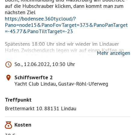
auf die Hubschrauber klicken, dann kommt man zum
https://bodensee.360ty.cloud/?
Pano=node15&PanoFovTarget=37.5&PanoPanTarget
=-45.77&PanoTiltTarget=-23
Spätestens 18:00 Uhr sind wir wieder im Lindauer
Hafen. Zwischendurch legen wir auf einen Kaffee an
Mehr anzeigen
Mit dem 9 € Ticket kann man in 2 h 20 Min von
München Hbf nach Lindau Insel fahren (ab 7.54 - an
So., 12.06.2022, 10:30 Uhr
10.15 / zurück 17.46 - 20.04 oder 18.55 - 21.42
Schiffswerfte 2
Wäre schön, wenn ihr Essen und Getränke für ein
Yacht Club Lindau, Gustav-Röhl-Uferweg
https://kachelmannwetter.com/de/vorhersage/287755
Treffpunkt
0-lindau/kompakt
Brettermarkt 10. 88131 Lindau
Wer vom Segeln keine Ahnung hat, kann trotzdem mit,
kein Problem.
Kosten
Bei Interesse vermittle ich gerne Grundkenntnisse des
Segelns