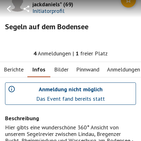
jackdaniels*
(
69
)
Initiatorprofil
Segeln auf dem Bodensee
4
Anmeldungen
|
1
freier Platz
Berichte
Infos
Bilder
Pinnwand
Anmeldungen
Anmeldung nicht möglich
Das Event fand bereits statt
Beschreibung
Hier gibts eine wunderschöne 360° Ansicht von
unserem Segelrevier zwischen Lindau, Bregenzer
Bucht, Rheinmündung und Wasserburg am Bodensee -