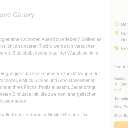
oove Galaxy
Don
Rum
Deu
Vogler einen schönen Abend zu erleben? Sollten es
 nicht an unseren Tisch), werde ich versuchen,
Kon
ren. Bitte bleibt deshalb auf der Warteliste, falls
Eventi
eingängiger Jazzrocknummern zum Mitwippen tut
Kosten
Vochezer, Patrick Scales und Arno Haselsteiner
10 Euro
önner ihres Fachs, Profis allesamt. Jeder bringt
mich
eten Einflüsse mit, die zu einem energetischen
Teilneh
ewissermaßen.
Max. Te
afte Künstler darunter Neville Brothers, Ike
Max. Be