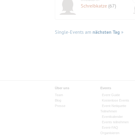
Schreibkatze
(67)
Single-Events am
nächsten Tag
»
Über uns
Events
Team
Event Guide
Blog
Kostenlose Events
Presse
Event-Netiquette
Teilnehmen
Eventkalender
Events teilnehmen
Event-FAQ
Organisieren