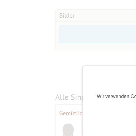
Ich bitte um Vorkasse und Überweisun
Bilder
Bitte kommt verbindlich und zuverläss
Bei Storno kann ich den Eintritt an 
Ersatzteilnehmer gibt.
Alle Single-Events am
s
Wir verwenden Co
Gemütliches Frühstück am D
Initiatorin
berline
(82)