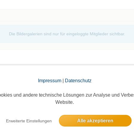
g des Eintritts von 10 Euro an mich.
ig, da ich alle reservierten Plätze bezahlen muss.
Euch nur zurückzahlen, wenn es einen
Die Bildergalerien sind nur für eingeloggte Mitglieder sichtbar.
Impressum
|
Datenschutz
elben Tag
okies und andere technische Lösungen zur Analyse und Verbe
Website.
onnerstag
Alle akzeptieren
Erweiterte Einstellungen
11 Anmeldungen