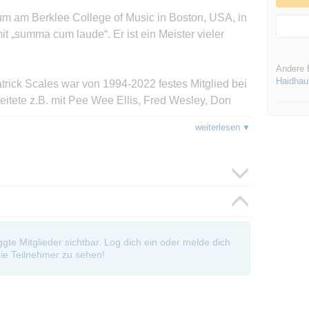
um am Berklee College of Music in Boston, USA, in
 „summa cum laude“. Er ist ein Meister vieler
Andere 
Haidhau
trick Scales war von 1994-2022 festes Mitglied bei
eitete z.B. mit Pee Wee Ellis, Fred Wesley, Don
 Fendrich zusammen.
weiterlesen
lied im Bundesjugendorchester und zweimal 1.
t. Im Laufe seiner Karriere trommelte er schon für
en de Winkel und Bobby Shew ..."
ezer (guitar), Patrick Scales (bass), Arno
oggte Mitglieder sichtbar. Log dich ein oder melde dich
ie Teilnehmer zu sehen!
about
 Uhr - Die Bar schließt um 23.00 Uhr.