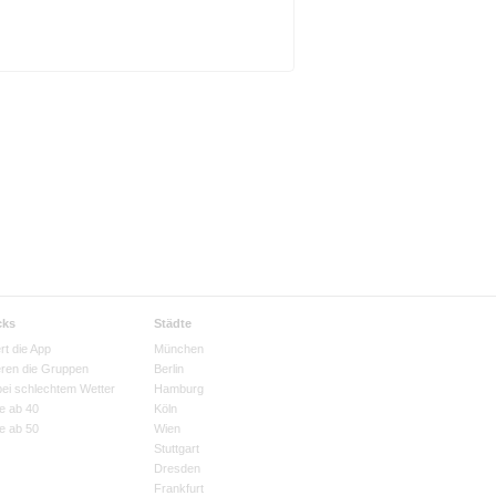
cks
Städte
rt die App
München
eren die Gruppen
Berlin
bei schlechtem Wetter
Hamburg
e ab 40
Köln
e ab 50
Wien
Stuttgart
Dresden
Frankfurt