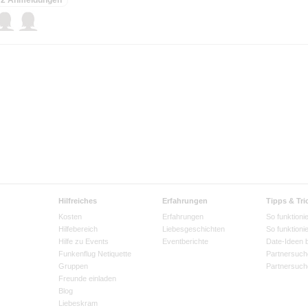
Hilfreiches
Erfahrungen
Tipps & Tri
Kosten
Erfahrungen
So funktionie
Hilfebereich
Liebesgeschichten
So funktioni
Hilfe zu Events
Eventberichte
Date-Ideen 
Funkenflug Netiquette
Partnersuch
Gruppen
Partnersuch
Freunde einladen
Blog
Liebeskram