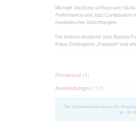
Michael Vochezer schloss sein Studi
Performance und Jazz Composition mit
musikalischer Stilrichtungen.
Der britisch-deutsche Jazz-Bassist Pa
Klaus Doldingerss „Passport“ und arb
Grusin, Nils Landgren und Rainhard
Arno Haselsteiner war jüngstes Mitg
Bundespreisträger bei Jugend musizier
Pinnwand
(
8
)
Tom Jones, Matthew Garrison, Thorst
Anmeldungen
(10)
Oliver Hahn (keyboards), Michael Voch
Haselsteiner (drums)
Die Teilnehmerliste ist nur für eingel
an, um d
Auszug aus:
https://groovegalaxy.de/
Einlass ab 18.30, Beginn: circa 19.30