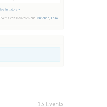
es Initiators »
Events von Initiatoren aus
München
,
Laim
13 Events