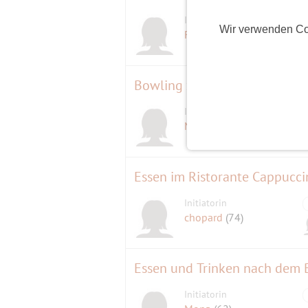
Initiatorin
Wir verwenden Co
Fischlein
(73)
Bowling zum Frauentag.
Initiatorin
Mona
(62)
Essen im Ristorante Cappucci
Initiatorin
chopard
(74)
Essen und Trinken nach dem 
Initiatorin