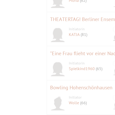
Mona
(62)
THEATERTAG! Berliner Ense
Initiatorin
KATJA
(81)
"Eine Frau flieht vor einer Na
Initiatorin
Spielkind1960
(65)
Bowling Hohenschönhausen
Initiator
Wolle
(66)