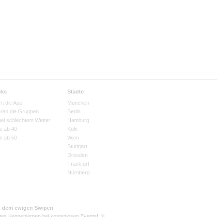
cks
Städte
rt die App
München
eren die Gruppen
Berlin
bei schlechtem Wetter
Hamburg
e ab 40
Köln
e ab 50
Wien
Stuttgart
Dresden
Frankfurt
Nürnberg
t dem ewigen Swipen
tes Kennenlernen bei kostenlosen Events! 🎉