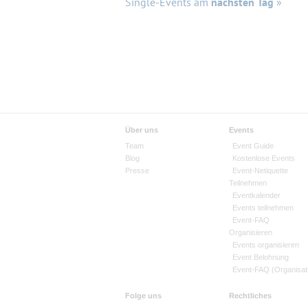
Single-Events am
nächsten Tag
»
Über uns
Events
Team
Event Guide
Blog
Kostenlose Events
Presse
Event-Netiquette
Teilnehmen
Eventkalender
Events teilnehmen
Event-FAQ
Organisieren
Events organisieren
Event Belohnung
Event-FAQ (Organisat
Folge uns
Rechtliches