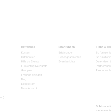
Hilfreiches
Erfahrungen
Tipps & Tri
Kosten
Erfahrungen
So funktionie
Hilfebereich
Liebesgeschichten
So funktioni
Hilfe zu Events
Eventberichte
Date-Ideen 
Funkenflug Netiquette
Partnersuch
Gruppen
Partnersuch
Freunde einladen
Blog
Liebeskram
Neue Ansicht
ion)
Schluss mi
– erlebe ech