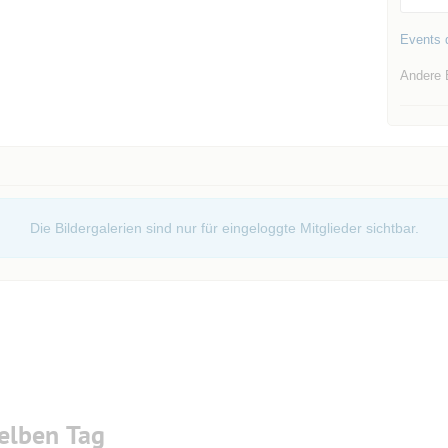
Events d
Andere 
Die Bildergalerien sind nur für eingeloggte Mitglieder sichtbar.
elben Tag