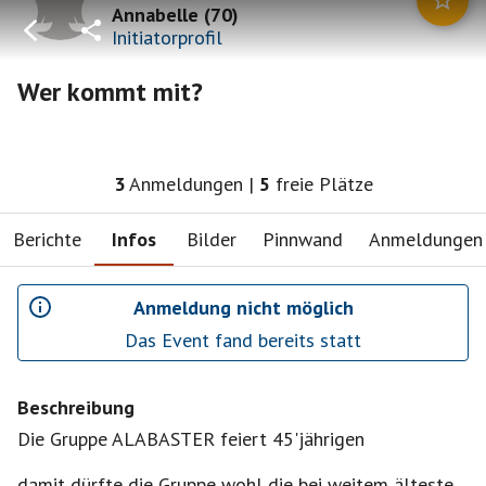
Annabelle
(
70
)
Initiatorprofil
Wer kommt mit?
3
Anmeldungen
|
5
freie Plätze
Berichte
Infos
Bilder
Pinnwand
Anmeldungen
Anmeldung nicht möglich
Das Event fand bereits statt
Beschreibung
Die Gruppe ALABASTER feiert 45'jährigen
damit dürfte die Gruppe wohl die bei weitem älteste