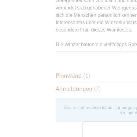
Gelegenheit kann von frisch und spritz
verbindet sich gehobener Weingenus
sich die Menschen persönlich kennen 
Interessantes über die Winzerkunst is
besondere Flair dieses Weinfestes.
Die Winzer bieten ein vielfältiges 
speziellen Themenverkostungen lass
lernen. Flammkuchen aus der Manufak
sommerliche Weinerlebnis unter freie
Live-Musik zum Zuhören oder Tanzen
Pinnwand
(
1
)
Details (link is external)
Anmeldungen
(7)
Deutschlands Weinland Nummer 1 präs
Garten Deutschlands. Inmitten der d
Die Teilnehmerliste ist nur für eingel
Gartens mit Blick auf die prächtige
an, um d
Pflanzenvielfalt des Botanischen Gart