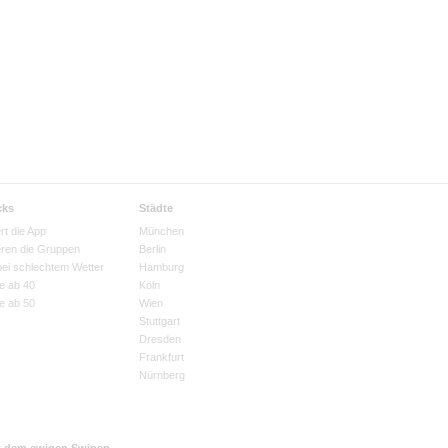
cks
Städte
rt die App
München
eren die Gruppen
Berlin
bei schlechtem Wetter
Hamburg
e ab 40
Köln
e ab 50
Wien
Stuttgart
Dresden
Frankfurt
Nürnberg
t dem ewigen Swipen