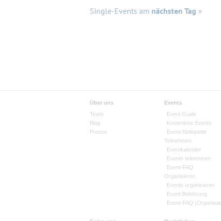
Single-Events am
nächsten Tag
»
Über uns
Events
Team
Event Guide
Blog
Kostenlose Events
Presse
Event-Netiquette
Teilnehmen
Eventkalender
Events teilnehmen
Event-FAQ
Organisieren
Events organisieren
Event Belohnung
Event-FAQ (Organisat