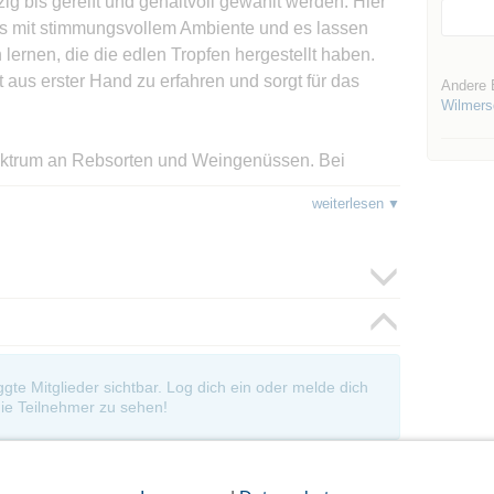
ig bis gereift und gehaltvoll gewählt werden. Hier
s mit stimmungsvollem Ambiente und es lassen
lernen, die die edlen Tropfen hergestellt haben.
t aus erster Hand zu erfahren und sorgt für das
Andere 
Wilmers
Spektrum an Rebsorten und Weingenüssen. Bei
en sich ausgesuchte weiße und rote Weine kennen
weiterlesen
tur, Käsespezialitäten und Kaffee runden das
m Himmel kulinarisch ab. An fast allen Tagen wird
 geboten. Programm und teilnehmende Winzer:
entiert sich im artenreichsten Botanischen
enkmalgeschützten Anlage des Italienischen
oggte Mitglieder sichtbar. Log dich ein oder melde dich
n Gewächshäuser und die bezaubernden
ie Teilnehmer zu sehen!
ens ist der Weingenuss unvergleichlich stilvoll.