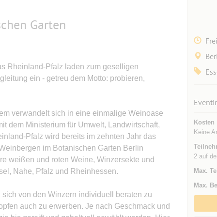
chen Garten
Fre
Ber
s Rheinland-Pfalz laden zum geselligen
Ess
eitung ein - getreu dem Motto: probieren,
Eventi
lem verwandelt sich in eine einmalige Weinoase
Kosten
it dem Ministerium für Umwelt, Landwirtschaft,
Keine A
nland-Pfalz wird bereits im zehnten Jahr das
Teilneh
 Weinbergen im Botanischen Garten Berlin
2 auf de
hre weißen und roten Weine, Winzersekte und
sel, Nahe, Pfalz und Rheinhessen.
Max. Te
Max. Be
sich von den Winzern individuell beraten zu
Tropfen auch zu erwerben. Je nach Geschmack und