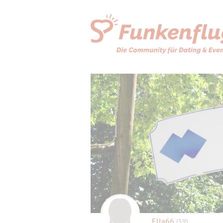
Ella66
(59)