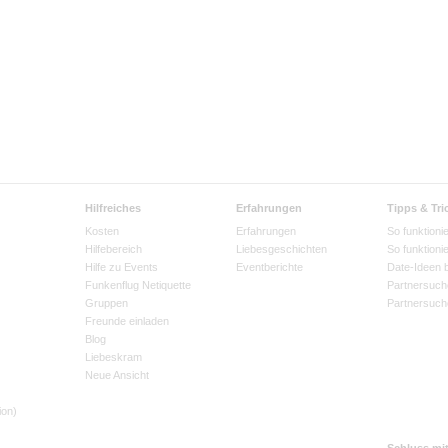
Hilfreiches
Erfahrungen
Tipps & Tri
Kosten
Erfahrungen
So funktionie
Hilfebereich
Liebesgeschichten
So funktioni
Hilfe zu Events
Eventberichte
Date-Ideen 
Funkenflug Netiquette
Partnersuch
Gruppen
Partnersuch
Freunde einladen
Blog
Liebeskram
Neue Ansicht
ion)
Schluss mi