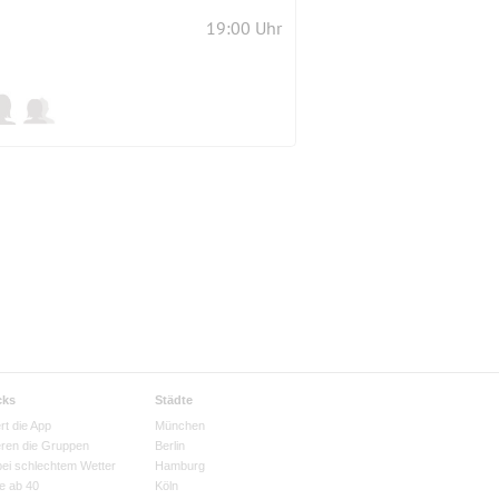
19:00 Uhr
cks
Städte
rt die App
München
eren die Gruppen
Berlin
bei schlechtem Wetter
Hamburg
e ab 40
Köln