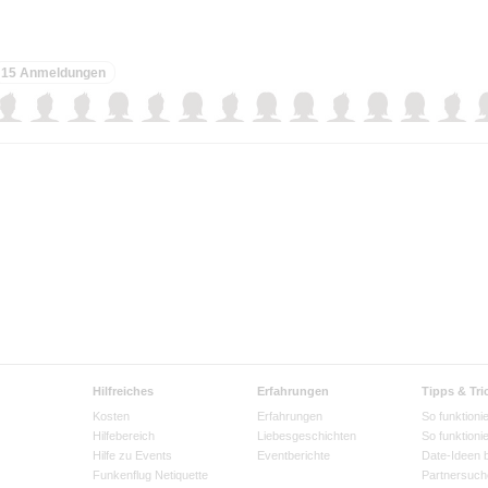
15 Anmeldungen
Hilfreiches
Erfahrungen
Tipps & Tri
Kosten
Erfahrungen
So funktionie
Hilfebereich
Liebesgeschichten
So funktioni
Hilfe zu Events
Eventberichte
Date-Ideen 
Funkenflug Netiquette
Partnersuch