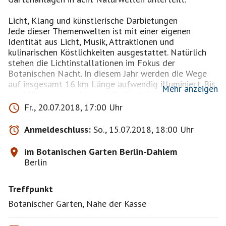
Licht, Klang und künstlerische Darbietungen
Jede dieser Themenwelten ist mit einer eigenen
Identität aus Licht, Musik, Attraktionen und
kulinarischen Köstlichkeiten ausgestattet. Natürlich
stehen die Lichtinstallationen im Fokus der
Botanischen Nacht. In diesem Jahr werden die Wege
auf insgesamt 16 km Länge aufwendig illuminiert. Bis
Mehr anzeigen
zwei Uhr morgens können die Gäste im Botanischen
Garten Berlin-Dahlem verweilen.
Fr., 20.07.2018, 17:00 Uhr
Anmeldeschluss:
So., 15.07.2018, 18:00 Uhr
Auf einen Blick
im Botanischen Garten Berlin-Dahlem
Wann genau: 20. ( 21) Juli 2018 ab 17 Uhr bis 02 Uhr
Berlin
Wo: An der Kasse, Botanischer Garten Berlin
Tickets: online verfügbar, habe mein Ticket: über
Treffpunkt
reservix erhalten, billiger wie folgt
:
https://www.spreeradio.de/aktuell/Aktionen/tickets-
Botanischer Garten, Nahe der Kasse
fuer-die-botanische-nacht-id143299.html.