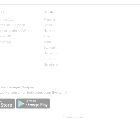
cks
Städte
rt die App
München
eren die Gruppen
Berlin
bei schlechtem Wetter
Hamburg
e ab 40
Köln
e ab 50
Wien
Stuttgart
Dresden
Frankfurt
Nürnberg
t dem ewigen Swipen
tes Kennenlernen bei kostenlosen Events! 🎉
© 1999 - 2026