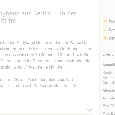
tyband aus Berlin !!! in der
tt frei
Fre
Pod
Par
er besten Partyband Berlins und in der Pause DJ. In
wir lernen nette Besis kennen. Der Eintritt ist frei.
Eventi
 teffen uns zwischen 20.00 und 20.30 am Tisch. Bei
Stunde vorher im Biergarten. Können wir über die
Anmeld
s nicht sofort findet meine Handynr.:
Kosten
Eintritt
 die am WE die Nacht durchfährt, bis U-Bhf
Cocktail
ofahrer finden sich Parkmöglichkeiten in den
Altersb
Teilneh
Max. Te
Max. Be