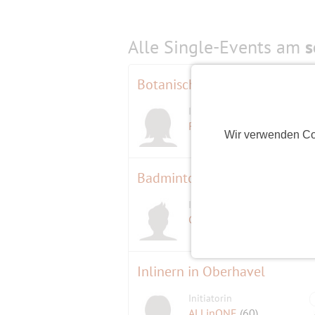
Alle Single-Events am
s
Botanische Nacht 2018
Initiatorin
Feuerstern
(70)
Wir verwenden Co
Badminton zum Wochenausk
Initiator
Gerhard 72
(73)
Inlinern in Oberhavel
Initiatorin
ALLinONE
(60)