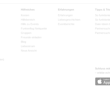
Hilfreiches
Erfahrungen
Tipps & Tri
Kosten
Erfahrungen
So funktionie
Hilfebereich
Liebesgeschichten
So funktioni
Hilfe zu Events
Eventberichte
Date-Ideen 
Funkenflug Netiquette
Partnersuch
Gruppen
Partnersuch
Freunde einladen
Blog
Liebeskram
Neue Ansicht
ion)
Schluss mi
– erlebe ech