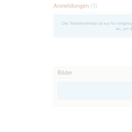
Anmeldungen
(3)
Die Teilnehmerliste ist nur für eingel
an, um d
Bilder