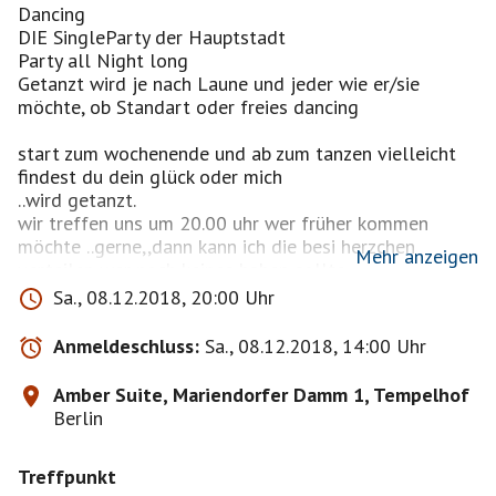
Dancing
DIE SingleParty der Hauptstadt
Party all Night long
Getanzt wird je nach Laune und jeder wie er/sie
möchte, ob Standart oder freies dancing
start zum wochenende und ab zum tanzen vielleicht
findest du dein glück oder mich
..wird getanzt.
wir treffen uns um 20.00 uhr wer früher kommen
möchte ..gerne,,dann kann ich die besi herzchen
Mehr anzeigen
verteilen wer noch keines haben sollte
Sa., 08.12.2018, 20:00 Uhr
Lounge / Historische Terrasse: Zurücklehnen, viel zu
sehen, viel zu erzählen.....
Anmeldeschluss:
Sa., 08.12.2018, 14:00 Uhr
Amber Suite, Mariendorfer Damm 1, Tempelhof
Berlin
Wie bisher, erhalten einige ausgesuchte "BESI" ein
Herzchen zum anstecken (an Hemd oder Bluse/Jacke)
Treffpunkt
das soll uns von anderen Gäste unterscheiden,