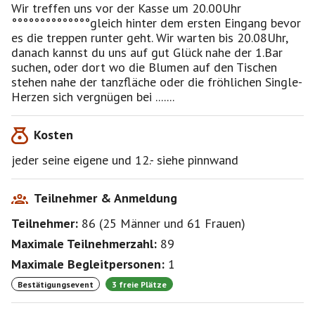
ausserdem wissen wir wer noch gefunden möchte.
Wir treffen uns vor der Kasse um 20.00Uhr
eine rose findest du auch
°°°°°°°°°°°°°°gleich hinter dem ersten Eingang bevor
wenn du kein interesse an einem weiteren partner
es die treppen runter geht. Wir warten bis 20.08Uhr,
hast, dann gibt es eben kein herz zeichen.(selbst
danach kannst du uns auf gut Glück nahe der 1.Bar
hergestelltes Zeichen)...aber du bist trotzdem
suchen, oder dort wo die Blumen auf den Tischen
willkommen, und die dame darf wenn noch da eine
stehen nahe der tanzfläche oder die fröhlichen Single-
rose mit nach hause nehmen,
Herzen sich vergnügen bei .......
Der Eintritt kostet meistens 12.-(Mindestverzehr von
Kosten
10 Euro pro Person/Karte).
jeder seine eigene und 12.- siehe pinnwand
Die Amber Suite stellt sich ganz und gar auf`s Flirten
ein. Singles, aber auch nicht Singles, sind eingeladen
eine wahrlich herzliche Nacht in der Amber Suite zu
Teilnehmer & Anmeldung
erleben.
Teilnehmer:
86
(
25 Männer
und
61 Frauen
)
Im Ballroom sorgt DJ Deenoeree mit KuschelRock
Maximale Teilnehmerzahl:
89
Klassikern und Radio ENERGY "Hit Music only" für die
Maximale Begleitpersonen:
1
musikalische Untermalung.
Bestätigungsevent
3 freie Plätze
Für Raucher gibt es die offene Terasse mit Blick auf
die See, oder in den voll verqualmten raum....wenn