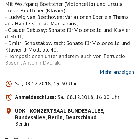
Mit Wolfgang Boettcher (Violoncello) und Ursula
Trede-Boettcher (Klavier).
- Ludwig van Beethoven: Variationen über ein Thema
aus Händels Judas Maccabäus,
- Claude Debussy: Sonate für Violoncello und Klavier
d-Moll,
- Dmitri Schostakowitsch: Sonate für Violoncello und
Klavier d-Moll, op. 40,
- Kompositionen unter anderem auch von Ferruccio
Busoni, Antonin Dvořák.
Mehr anzeigen
Für den Zutritt zu den Konzerten sind (kostenfreie)
Einlasskarten erforderlich. Deren Reservierung ist
Sa., 08.12.2018, 19:30 Uhr
möglich über das Internet -
www.hindemithberlin.de
dort unter "Konzerte"-, per E-Mail unter
Anmeldeschluss:
Sa., 08.12.2018, 16:00 Uhr
konzerte@hindemithberlin.de, telefonisch: 030 8866
9195 (nur Anrufbeantworter) oder per Fax unter 030-
UDK - KONZERTSAAL BUNDESALLEE,
8178 9345.
Bundesallee, Berlin, Deutschland
Berlin