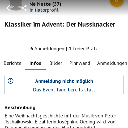
Ne Nette
(
57
)
Initiatorprofil
Klassiker im Advent: Der Nussknacker
6
Anmeldungen
|
1
freier Platz
Berichte
Infos
Bilder
Pinnwand
Anmeldungen
Anmeldung nicht möglich
Das Event fand bereits statt
Beschreibung
Eine Weihnachtsgeschichte mit der Musik von Peter
Tschaikowski. Erzählerin Joséphine Oeding wird von
Dagmar Flemming an der Harfe begleitet