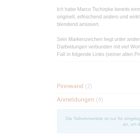
Ich habe Marco Tschirpke bereits ein
originell, erfrischend anders und wir
blendend amüsiert.
Sein Markenzeichen liegt unter ande
Darbietungen verbunden mit viel Wortwi
Fall in folgende Links (seiner alten
können, was einen mit Tschirpke erwa
https://www.youtube.com/watch?v=
Pinnwand
(
2
)
https://www.youtube.com/watch?v=K
Anmeldungen
(4)
-----------------------------------------------------
Die Teilnehmerliste ist nur für eingel
Empirisch belegte Brötchen
an, um d
Gedichte & Lieder – in überwiegend 