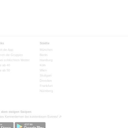
cks
Städte
rt die App
München
eren die Gruppen
Berlin
bei schlechtem Wetter
Hamburg
e ab 40
Köln
e ab 50
Wien
Stuttgart
Dresden
Frankfurt
Nürnberg
t dem ewigen Swipen
tes Kennenlernen bei kostenlosen Events! 🎉