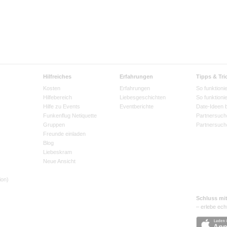
Hilfreiches
Erfahrungen
Tipps & Tri
Kosten
Erfahrungen
So funktionie
Hilfebereich
Liebesgeschichten
So funktioni
Hilfe zu Events
Eventberichte
Date-Ideen 
Funkenflug Netiquette
Partnersuch
Gruppen
Partnersuch
Freunde einladen
Blog
Liebeskram
Neue Ansicht
ion)
Schluss mi
– erlebe ech