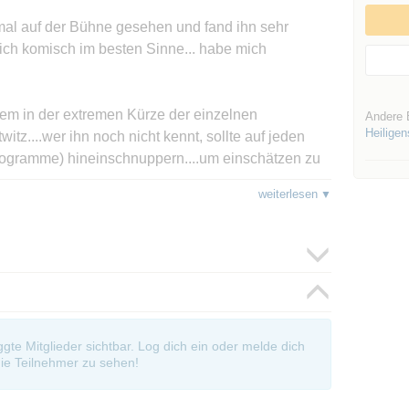
mal auf der Bühne gesehen und fand ihn sehr
klich komisch im besten Sinne... habe mich
rem in der extremen Kürze der einzelnen
Andere 
Heilige
tz....wer ihn noch nicht kennt, sollte auf jeden
 Programme) hineinschnuppern....um einschätzen zu
rtet.
weiterlesen
4HeNzNAstv4
Kcjpj9WuI8
----------------------------------------------------------------
oggte Mitglieder sichtbar. Log dich ein oder melde dich
ie Teilnehmer zu sehen!
komischer Manier