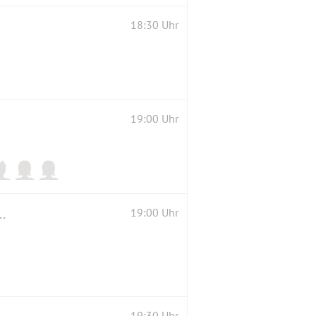
18:30 Uhr
19:00 Uhr
ttcher, Violoncello u. Ursula Trede-Böttcher, Klavier
19:00 Uhr
19:30 Uhr