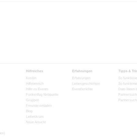
Hilfreiches
Erfahrungen
Tipps & Tri
Kosten
Erfahrungen
So funktionie
Hilfebereich
Liebesgeschichten
So funktioni
Hilfe zu Events
Eventberichte
Date-Ideen 
Funkenflug Netiquette
Partnersuch
Gruppen
Partnersuch
Freunde einladen
Blog
Liebeskram
Neue Ansicht
ion)