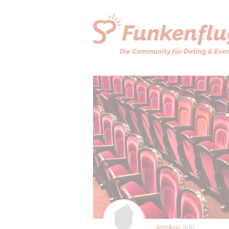
angkor
(69)