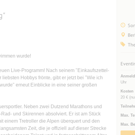
g"
Son
Ber
The
wimmen wurde!
Eventi
neuen Live-Programm! Nach seinem "Einkaufszettel-
Anmeld
liebsten Hobbys frönte, gibt er jetzt bei "Wie ich
Uhr
rde" erneut Einblicke in eine seiner großen
Kosten
20 € (n
auersportler. Neben zwei Dutzend Marathons und
Teilneh
-Rad- und Skirennen absolviert. Er ist am Stück
Max. Te
t einem Tretroller die Alpen überquert und den
Max. Be
gsamsten Zeit, die je offiziell auf dieser Strecke