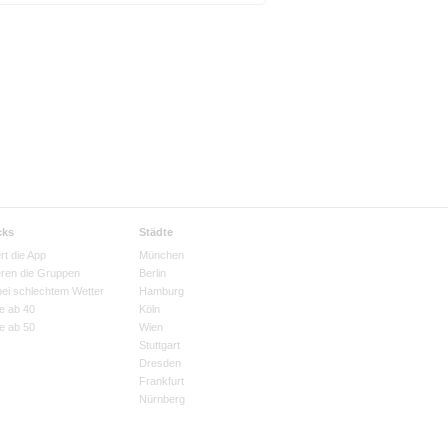
cks
Städte
rt die App
München
eren die Gruppen
Berlin
bei schlechtem Wetter
Hamburg
e ab 40
Köln
e ab 50
Wien
Stuttgart
Dresden
Frankfurt
Nürnberg