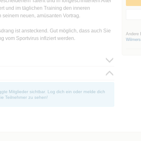
scheidenem Talent und in fortgeschrittenem Alter
rt und im täglichen Training den inneren
in seinem neuen, amüsanten Vortrag.
rang ist ansteckend. Gut möglich, dass auch Sie
Andere 
g vom Sportvirus infiziert werden.
Wilmers
oggte Mitglieder sichtbar. Log dich ein oder melde dich
ie Teilnehmer zu sehen!