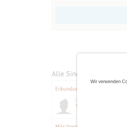
Alle Single-Events am
s
Wir verwenden Co
Erkundungen
Initiator
Gerhard 72
(73)
Märchenfrühstück im Beduine