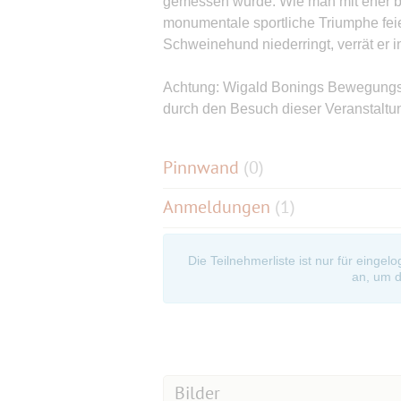
gemessen wurde. Wie man mit eher be
monumentale sportliche Triumphe feie
Schweinehund niederringt, verrät er 
Achtung: Wigald Bonings Bewegungsd
durch den Besuch dieser Veranstaltun
Pinnwand
(
0
)
Anmeldungen
(1)
Die Teilnehmerliste ist nur für eingel
an, um d
Bilder