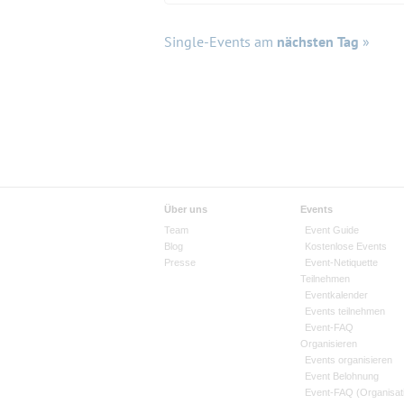
Single-Events am
nächsten Tag
»
Über uns
Events
Team
Event Guide
Blog
Kostenlose Events
Presse
Event-Netiquette
Teilnehmen
Eventkalender
Events teilnehmen
Event-FAQ
Organisieren
Events organisieren
Event Belohnung
Event-FAQ (Organisat