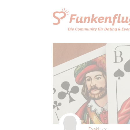
Evaki
(75)