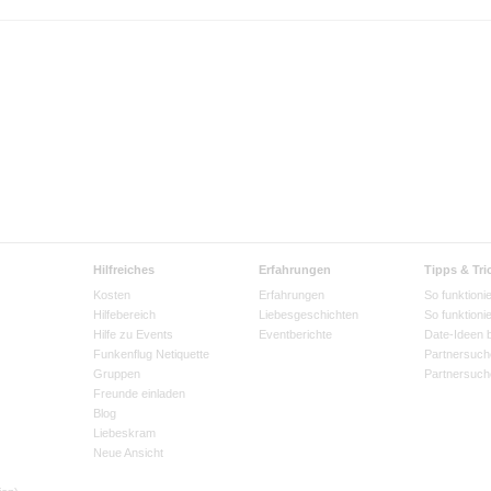
Hilfreiches
Erfahrungen
Tipps & Tri
Kosten
Erfahrungen
So funktionie
Hilfebereich
Liebesgeschichten
So funktioni
Hilfe zu Events
Eventberichte
Date-Ideen 
Funkenflug Netiquette
Partnersuch
Gruppen
Partnersuch
Freunde einladen
Blog
Liebeskram
Neue Ansicht