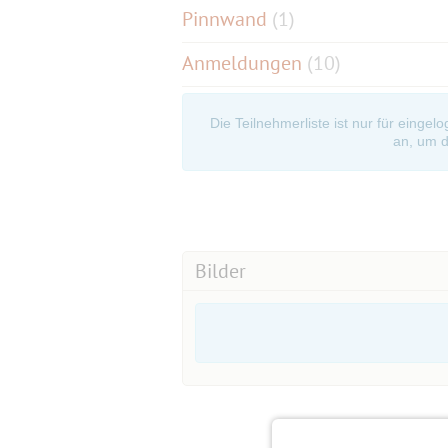
Pinnwand
(
1
)
Anmeldungen
(10)
Die Teilnehmerliste ist nur für eingel
an, um d
Bilder