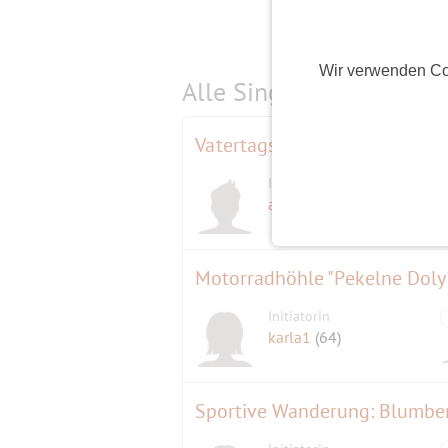
Wir verwenden Co
Alle Single-Events am
s
Vatertagsphantasien werden wa
Initiator
adventurefox
(59)
Motorradhöhle "Pekelne Doly
Initiatorin
karla1
(64)
Sportive Wanderung: Blumberg