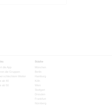
cks
Städte
rt die App
München
eren die Gruppen
Berlin
bei schlechtem Wetter
Hamburg
e ab 40
Köln
e ab 50
Wien
Stuttgart
Dresden
Frankfurt
Nürnberg