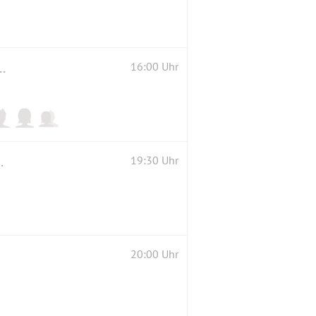
er - Rockband) und verschiedenen anderen Live-Acts.
16:00 Uhr
das brasilianische Volkstheater"
19:30 Uhr
20:00 Uhr