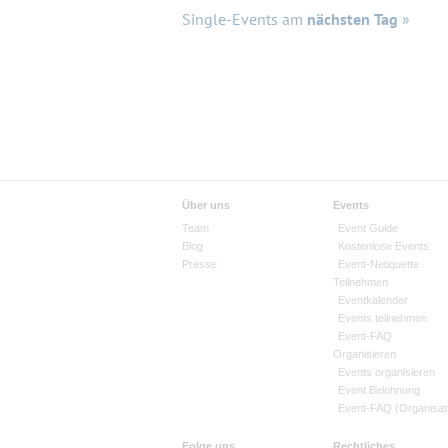
Single-Events am
nächsten Tag
»
Über uns
Events
Team
Event Guide
Blog
Kostenlose Events
Presse
Event-Netiquette
Teilnehmen
Eventkalender
Events teilnehmen
Event-FAQ
Organisieren
Events organisieren
Event Belohnung
Event-FAQ (Organisat
Folge uns
Rechtliches