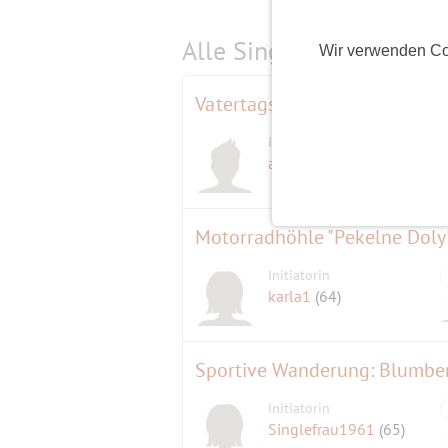
Alle Single-Events am
s
Wir verwenden Co
Vatertagsphantasien werden wa
Initiator
adventurefox
(59)
Motorradhöhle "Pekelne Doly
Initiatorin
karla1
(64)
Sportive Wanderung: Blumberg
Initiatorin
Singlefrau1961
(65)