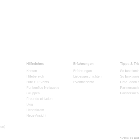
Hilfreiches
Erfahrungen
Tipps & Tri
Kosten
Erfahrungen
So funktionie
Hilfebereich
Liebesgeschichten
So funktioni
Hilfe zu Events
Eventberichte
Date-Ideen 
Funkenflug Netiquette
Partnersuch
Gruppen
Partnersuch
Freunde einladen
Blog
Liebeskram
Neue Ansicht
ion)
Schluss mi