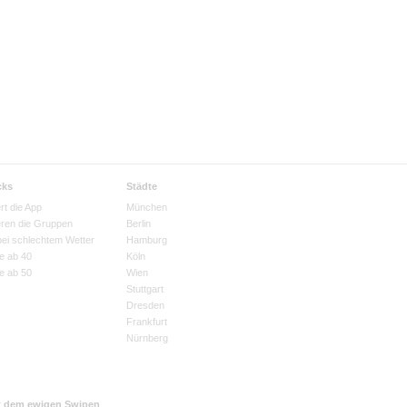
cks
Städte
rt die App
München
eren die Gruppen
Berlin
bei schlechtem Wetter
Hamburg
e ab 40
Köln
e ab 50
Wien
Stuttgart
Dresden
Frankfurt
Nürnberg
t dem ewigen Swipen