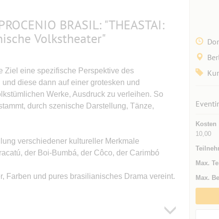
 PROCENIO BRASIL: "THEASTAI:
anische Volkstheater"
Don
Ber
e Ziel eine spezifische Perspektive des
Kun
 und diese dann auf einer grotesken und
olkstümlichen Werke, Ausdruck zu verleihen. So
Eventi
stammt, durch szenische Darstellung, Tänze,
Kosten
10,00
llung verschiedener kultureller Merkmale
Teilneh
aracatú, der Boi-Bumbá, der Côco, der Carimbó
Max. Te
ter, Farben und pures brasilianisches Drama vereint.
Max. Be