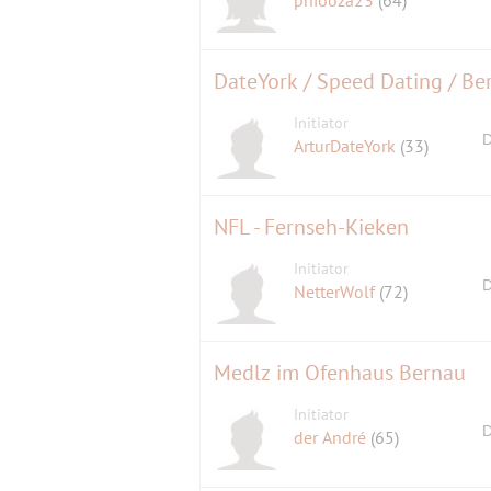
DateYork / Speed Dating / Ber
Initiator
D
ArturDateYork
(33)
NFL - Fernseh-Kieken
Initiator
D
NetterWolf
(72)
Medlz im Ofenhaus Bernau
Initiator
D
der André
(65)