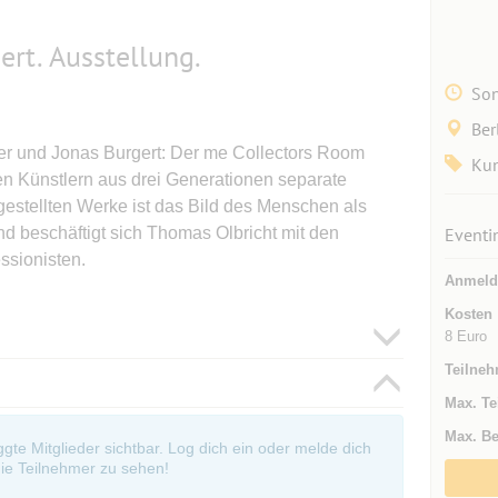
gert. Ausstellung.
Son
Ber
ter und Jonas Burgert: Der me Collectors Room
Kun
en Künstlern aus drei Generationen separate
estellten Werke ist das Bild des Menschen als
nd beschäftigt sich Thomas Olbricht mit den
Eventi
ssionisten.
Anmeld
Kosten
8 Euro
Teilneh
Max. Te
Max. Be
oggte Mitglieder sichtbar. Log dich ein oder melde dich
ie Teilnehmer zu sehen!