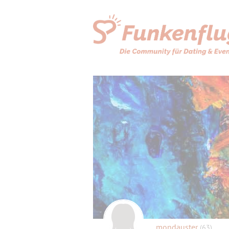
mondauster
(63)