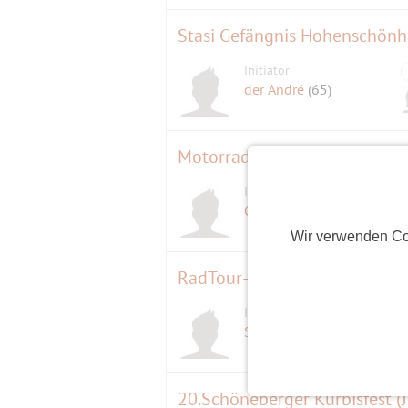
Stasi Gefängnis Hohenschön
Initiator
der André
(65)
Motorradtour zu den Kranich
Initiator
Copain
(66)
Wir verwenden Co
RadTour-Kultur-Tour durch d
Initiator
Störtebeker
(63)
20.Schöneberger Kürbisfest (