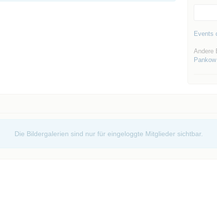
Events d
Andere 
Pankow
Die Bildergalerien sind nur für eingeloggte Mitglieder sichtbar.