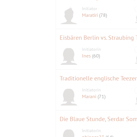
Initiator
Maratiri
(78)
Eisbären Berlin vs. Straubing 
Initiatorin
Ines
(60)
Traditionelle englische Teez
Initiatorin
Marani
(71)
Die Blaue Stunde, Serdar So
Initiatorin
phiooza23
(64)