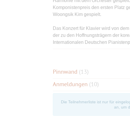
Harmonie mit dem Orchester gespielt
Komponistenpreis den ersten Platz g
Woongsik Kim gespielt.
Das Konzert für Klavier wird von de
der zu den Hoffnungsträgern der kore
Internationalen Deutschen Pianisten
Van-Cliburn-Klavierwettbewerb gewo
Eine Teilnahme ist nur nach Registrie
weiter unten.
Eintritt: frei. Registrierung erforderli
Pinnwand
(
13
)
Nach Erhalt einer Reservierungsbest
Anmeldungen
(10)
Öffnungszeiten vom 23.09. bis 28.09
Kulturzentrums abholen.
Die Teilnehmerliste ist nur für eingel
Bitte geben Sie im Anmeldeformul
an, um d
„KULTURKOREA“ an.