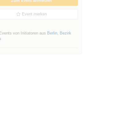
Zum Event anmelden
Event merken
Events von Initiatoren aus
Berlin
,
Bezirk
u