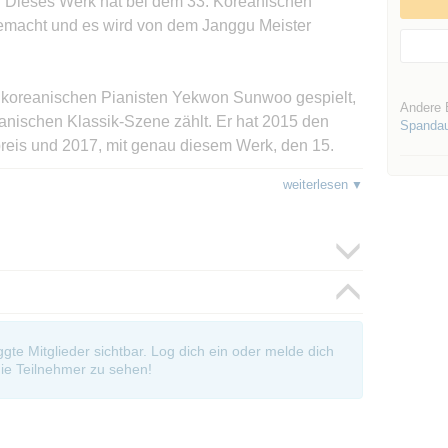
. Dieses Werk hat bei dem 33. Koreanischen
emacht und es wird von dem Janggu Meister
m koreanischen Pianisten Yekwon Sunwoo gespielt,
Andere 
anischen Klassik-Szene zählt. Er hat 2015 den
Spanda
preis und 2017, mit genau diesem Werk, den 15.
nnen.
weiterlesen
rung möglich. Weitere Details hierzu finden Sie
ch unter: bit.ly/Bucheon
ätigung können Sie sich die Karten im Rahmen der
. NUR an der Rezeption des Koreanischen
oggte Mitglieder sichtbar. Log dich ein oder melde dich
ar im Feld BEMERKUNGEN unbedingt
ie Teilnehmer zu sehen!