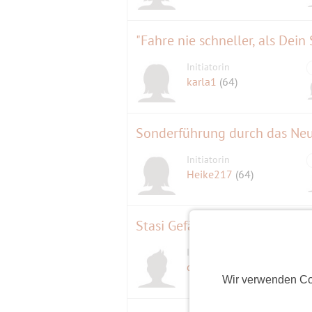
"Fahre nie schneller, als Dei
Initiatorin
karla1
(64)
Sonderführung durch das Neu
Initiatorin
Heike217
(64)
Stasi Gefängnis Hohenschön
Initiator
der André
(65)
Wir verwenden Co