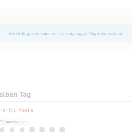
Die Bildergalerien sind nur für eingeloggte Mitglieder sichtbar.
elben Tag
otel Big Mama
7 Anmeldungen