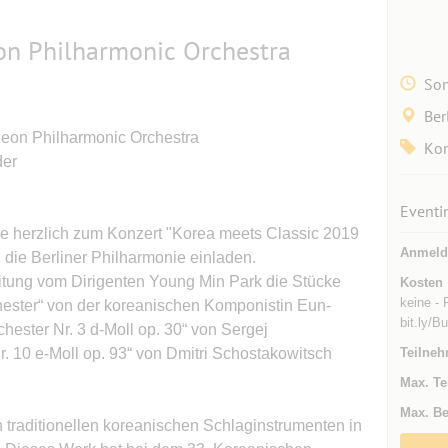
on Philharmonic Orchestra
Son
Ber
eon Philharmonic Orchestra
Kon
der
Eventi
ie herzlich zum Konzert "Korea meets Classic 2019
Anmeld
 die Berliner Philharmonie einladen.
itung vom Dirigenten Young Min Park die Stücke
Kosten
keine - 
chester“ von der koreanischen Komponistin Eun-
bit.ly/
hester Nr. 3 d-Moll op. 30“ von Sergej
10 e-Moll op. 93“ von Dmitri Schostakowitsch
Teilneh
Max. Te
Max. Be
raditionellen koreanischen Schlaginstrumenten in