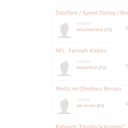
DateYork / Speed Dating / Ber
Initiator
D
ArturDateYork
(33)
NFL - Fernseh-Kieken
Initiator
D
NetterWolf
(72)
Medlz im Ofenhaus Bernau
Initiator
D
der André
(65)
Kabarett "Florian Schroeder"