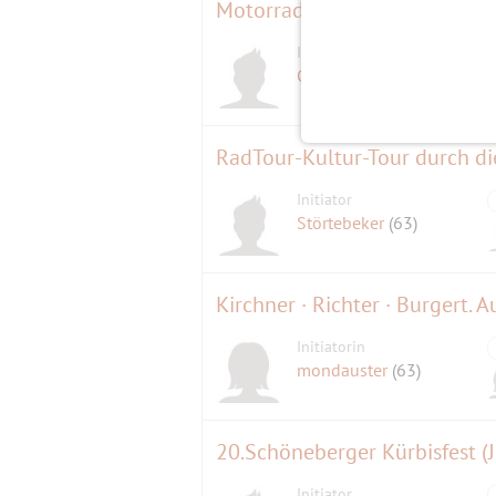
Motorradtour zu den Kranich
Initiator
Copain
(66)
RadTour-Kultur-Tour durch d
Initiator
Störtebeker
(63)
Kirchner · Richter · Burgert. A
Initiatorin
mondauster
(63)
20.Schöneberger Kürbisfest (
Initiator