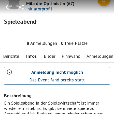
Mila die Optimistin
(
67
)
Initiatorprofil
Spieleabend
8
Anmeldungen
|
0
freie Plätze
Berichte
Infos
Bilder
Pinnwand
Anmeldungen
Anmeldung nicht möglich
Das Event fand bereits statt
Beschreibung
Ein Spieleabend in der Spielewirtschaft ist immer
wieder ein Erlebnis. Es gibt sehr viele Spiele zur
Auswahl und ich finde es immer wieder schön, neue