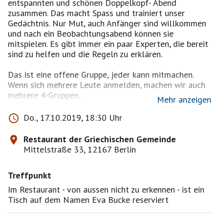
entspannten und schönen Doppelkopf- Abend
zusammen. Das macht Spass und trainiert unser
Gedächtnis. Nur Mut, auch Anfänger sind willkommen
und nach ein Beobachtungsabend können sie
mitspielen. Es gibt immer ein paar Experten, die bereit
sind zu helfen und die Regeln zu erklären.
Das ist eine offene Gruppe, jeder kann mitmachen.
Wenn sich mehrere Leute anmelden, machen wir auch
mehrere 4-Gruppen.
Mehr anzeigen
In den Räumen von der Griechischen Gemeinde werden
Do., 17.10.2019, 18:30 Uhr
Tavli, Schach oder auch Kartenspiele gespielt. Es ist
ruhiger als im Pub und es wird nicht geraucht. Es gibt
Restaurant der Griechischen Gemeinde
leckere Kleinigkeiten zum Essen, wenn man Appetit
Mittelstraße 33, 12167 Berlin
oder Hunger hat. Beim schönen Wetter spielen wir im
Garten. Bitte meldet Euch verbindlich an!
Treffpunkt
Im Restaurant - von aussen nicht zu erkennen - ist ein
Tisch auf dem Namen Eva Bucke reserviert