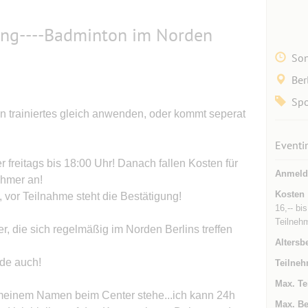
ning----Badminton im Norden
Son
Ber
Spo
n trainiertes gleich anwenden, oder kommt seperat
Eventi
reitags bis 18:00 Uhr! Danach fallen Kosten für
Anmeld
hmer an!
Kosten
, vor Teilnahme steht die Bestätigung!
16,-- bi
Teilnehm
, die sich regelmäßig im Norden Berlins treffen
Altersb
ude auch!
Teilneh
Max. Te
t meinem Namen beim Center stehe...ich kann 24h
Max. Be