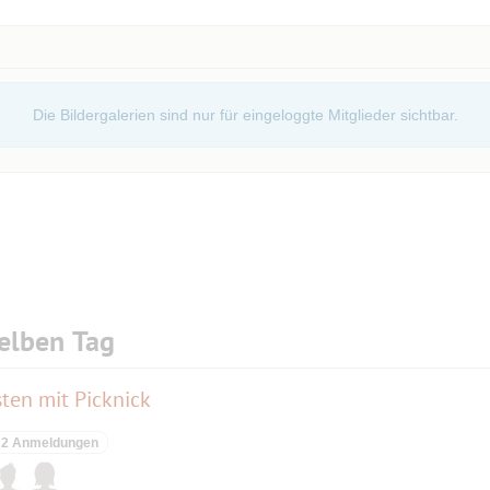
Die Bildergalerien sind nur für eingeloggte Mitglieder sichtbar.
elben Tag
ten mit Picknick
2 Anmeldungen