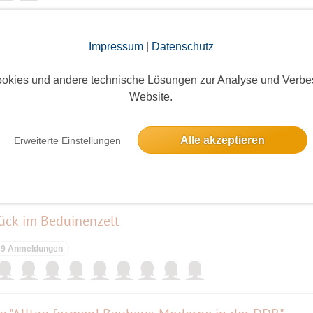
 (3) - mit Sonne im Herbstlaub
Impressum
|
Datenschutz
Eine Anmeldung
okies und andere technische Lösungen zur Analyse und Verbe
Website.
rden Berlins---- Training
Alle akzeptieren
Erweiterte Einstellungen
5 Anmeldungen
ück im Beduinenzelt
9 Anmeldungen