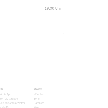
19:00 Uhr
cks
Städte
rt die App
München
eren die Gruppen
Berlin
bei schlechtem Wetter
Hamburg
e ab 40
Köln