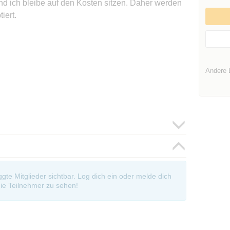
d ich bleibe auf den Kosten sitzen. Daher werden
iert.
Andere 
oggte Mitglieder sichtbar. Log dich ein oder melde dich
ie Teilnehmer zu sehen!