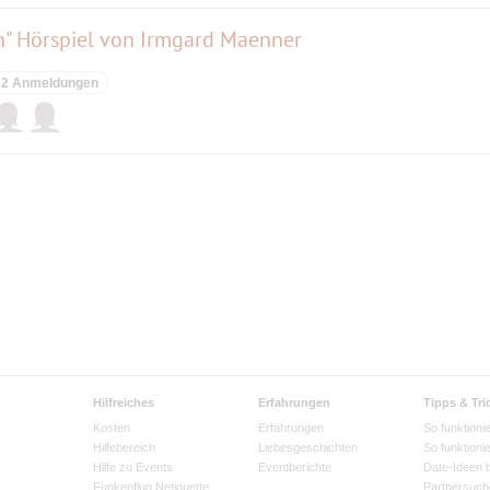
n" Hörspiel von Irmgard Maenner
2 Anmeldungen
Hilfreiches
Erfahrungen
Tipps & Tri
Kosten
Erfahrungen
So funktionie
Hilfebereich
Liebesgeschichten
So funktioni
Hilfe zu Events
Eventberichte
Date-Ideen 
Funkenflug Netiquette
Partnersuch