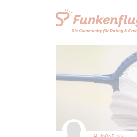
ALLinONE
(60)