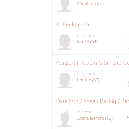
Maratiri
(78)
Kaffeeklatsch
Initiatorin
kooky
(64)
Konzert mit dem Gitarrenensem
Initiatorin
berline
(82)
DateYork / Speed Dating / Ber
Initiator
D
ArturDateYork
(33)